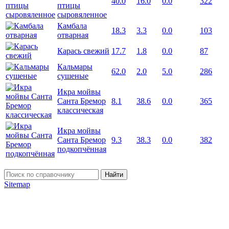
40.0
16.0
0.0
322
птицы
сыровяленное
Камбала
18.3
3.3
0.0
103
отварная
Карась свежий
17.7
1.8
0.0
87
Кальмары
62.0
2.0
5.0
286
сушеные
Икра мойвы
Санта Бремор
8.1
38.6
0.0
365
классическая
Икра мойвы
Санта Бремор
9.3
38.3
0.0
382
подкопчённая
Найти
Sitemap