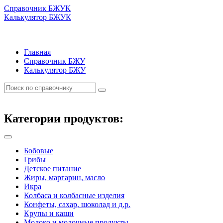
Справочник БЖУК
Калькулятор БЖУК
Главная
Справочник БЖУ
Калькулятор БЖУ
Категории продуктов:
Бобовые
Грибы
Детское питание
Жиры, маргарин, масло
Икра
Колбаса и колбасные изделия
Конфеты, сахар, шоколад и д.р.
Крупы и каши
Молоко и молочные продукты