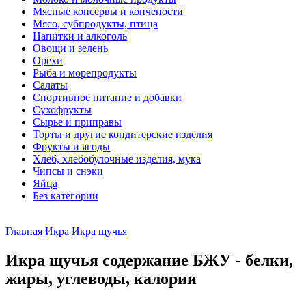
Мясные консервы и копчености
Мясо, субпродукты, птица
Напитки и алкоголь
Овощи и зелень
Орехи
Рыба и морепродукты
Салаты
Спортивное питание и добавки
Сухофрукты
Сырье и приправы
Торты и другие кондитерские изделия
Фрукты и ягоды
Хлеб, хлебобулочные изделия, мука
Чипсы и снэки
Яйца
Без категории
Главная
Икра
Икра щучья
Икра щучья содержание БЖУ - белки,
жиры, углеводы, калории