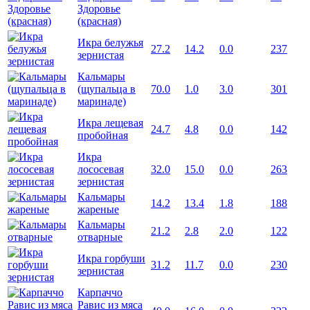
Здоровье
(красная)
Икра белужья
27.2
14.2
0.0
237
зернистая
Кальмары
(щупальца в
70.0
1.0
3.0
301
маринаде)
Икра лещевая
24.7
4.8
0.0
142
пробойная
Икра
лососевая
32.0
15.0
0.0
263
зернистая
Кальмары
14.2
13.4
1.8
188
жареные
Кальмары
21.2
2.8
2.0
122
отварные
Икра горбуши
31.2
11.7
0.0
230
зернистая
Карпаччо
Равис из мяса