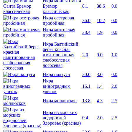
Икра мойвы Санта
Бремор
8.1
38.6
0.0
классическая
Икра осетровая
36.0
10.2
0.0
пробойная
Икра минтаевая
28.4
1.9
0.0
пробойная
Икра Балтийский
берег красная
имитированная
2.0
9.0
1.0
слабосоленая
лососевая
Икра палтуса
20.0
3.0
0.0
Икра
виноградных
16.1
1.4
2.0
улиток
Икра моллюсков
13.8
4.3
2.5
Икра из морских
водорослей
0.4
2.0
2.5
Здоровье (красная)