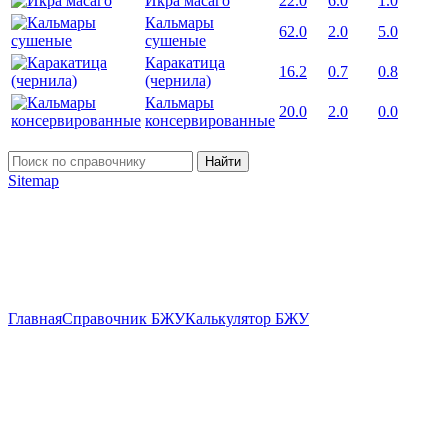
Икра масаго
22.0
6.0
1.0
Кальмары
62.0
2.0
5.0
сушеные
Каракатица
16.2
0.7
0.8
(чернила)
Кальмары
20.0
2.0
0.0
консервированные
Найти
Sitemap
Главная
Справочник БЖУ
Калькулятор БЖУ