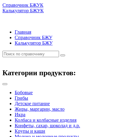
Справочник БЖУК
Калькулятор БЖУК
Главная
Справочник БЖУ
Калькулятор БЖУ
Категории продуктов:
Бобовые
Грибы
Детское питание
Жиры, маргарин, масло
Икра
Колбаса и колбасные изделия
Конфеты, сахар, шоколад и д.р.
Крупы и каши
Молоко и молочные продукты