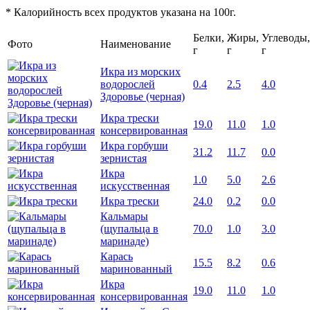
* Калорийность всех продуктов указана на 100г.
Белки,
Жиры,
Углеводы,
Фото
Наименование
г
г
г
Икра из морских
водорослей
0.4
2.5
4.0
Здоровье (черная)
Икра трески
19.0
11.0
1.0
консервированная
Икра горбуши
31.2
11.7
0.0
зернистая
Икра
1.0
5.0
2.6
искусственная
Икра трески
24.0
0.2
0.0
Кальмары
(щупальца в
70.0
1.0
3.0
маринаде)
Карась
15.5
8.2
0.6
маринованный
Икра
19.0
11.0
1.0
консервированная