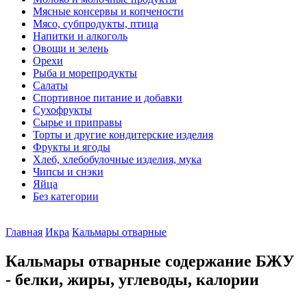
Мясные консервы и копчености
Мясо, субпродукты, птица
Напитки и алкоголь
Овощи и зелень
Орехи
Рыба и морепродукты
Салаты
Спортивное питание и добавки
Сухофрукты
Сырье и приправы
Торты и другие кондитерские изделия
Фрукты и ягоды
Хлеб, хлебобулочные изделия, мука
Чипсы и снэки
Яйца
Без категории
Главная
Икра
Кальмары отварные
Кальмары отварные содержание БЖУ
- белки, жиры, углеводы, калории