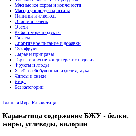
Мясные консервы и копчености
Мясо, субпродукты, птица
Напитки и алкоголь
Овощи и зелень
Орехи
Рыба и морепродукты
Салаты
Спортивное питание и добавки
Сухофрукты
Сырье и приправы
Торты и другие кондитерские изделия
Фрукты и ягоды
Хлеб, хлебобулочные изделия, мука
Чипсы и снэки
Яйца
Без категории
Главная
Икра
Каракатица
Каракатица содержание БЖУ - белки,
жиры, углеводы, калории