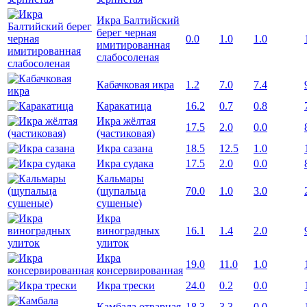
Икра Балтийский
берег черная
0.0
1.0
1.0
имитированная
слабосоленая
Кабачковая икра
1.2
7.0
7.4
Каракатица
16.2
0.7
0.8
Икра жёлтая
17.5
2.0
0.0
(частиковая)
Икра сазана
18.5
12.5
1.0
Икра судака
17.5
2.0
0.0
Кальмары
(щупальца
70.0
1.0
3.0
сушеные)
Икра
виноградных
16.1
1.4
2.0
улиток
Икра
19.0
11.0
1.0
консервированная
Икра трески
24.0
0.2
0.0
Камбала отварная
18.3
3.3
0.0