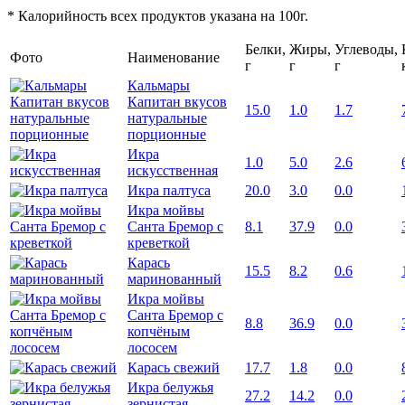
* Калорийность всех продуктов указана на 100г.
Белки,
Жиры,
Углеводы,
Фото
Наименование
г
г
г
Кальмары
Капитан вкусов
15.0
1.0
1.7
натуральные
порционные
Икра
1.0
5.0
2.6
искусственная
Икра палтуса
20.0
3.0
0.0
Икра мойвы
Санта Бремор с
8.1
37.9
0.0
креветкой
Карась
15.5
8.2
0.6
маринованный
Икра мойвы
Санта Бремор с
8.8
36.9
0.0
копчёным
лососем
Карась свежий
17.7
1.8
0.0
Икра белужья
27.2
14.2
0.0
зернистая