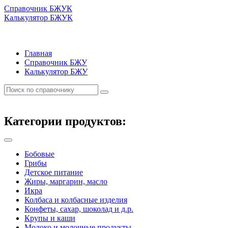
Справочник БЖУК
Калькулятор БЖУК
Главная
Справочник БЖУ
Калькулятор БЖУ
Категории продуктов:
Бобовые
Грибы
Детское питание
Жиры, маргарин, масло
Икра
Колбаса и колбасные изделия
Конфеты, сахар, шоколад и д.р.
Крупы и каши
Молоко и молочные продукты