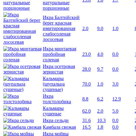
натуральные
порционные
Икра Балтийский
берег красная
имитированная
2.0
9.0
1.0
слабосоленая
лососевая
Икра минтаевая
пробойная
23.0
4.0
0.0
соленая
Икра осетровая
28.0
9.7
0.0
зернистая
Кальмары
(щупальца
70.0
1.0
3.0
сушеные)
Икра
8.8
6.2
12.9
толстолобика
Кальмары
62.0
2.0
5.0
сушеные
Икра сельди
31.6
10.3
0.0
Камбала свежая
16.5
1.8
0.0
Икра мойвы