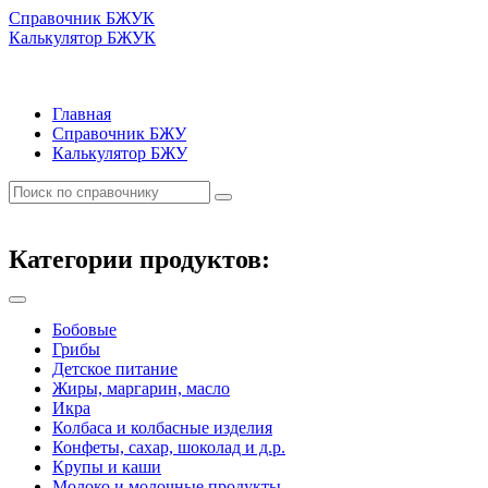
Справочник БЖУК
Калькулятор БЖУК
Главная
Справочник БЖУ
Калькулятор БЖУ
Категории продуктов:
Бобовые
Грибы
Детское питание
Жиры, маргарин, масло
Икра
Колбаса и колбасные изделия
Конфеты, сахар, шоколад и д.р.
Крупы и каши
Молоко и молочные продукты