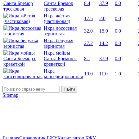
Санта Бремор
8.4
37.9
0.0
тресковая
Икра жёлтая
17.5
2.0
0.0
(частиковая)
Икра лососевая
32.0
15.0
0.0
зернистая
Икра белужья
27.2
14.2
0.0
зернистая
Икра мойвы
Санта Бремор с
8.1
37.9
0.0
креветкой
Икра
19.0
11.0
1.0
консервированная
Найти
Sitemap
Главная
Справочник БЖУ
Калькулятор БЖУ