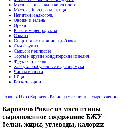
Мясные консервы и копчености
Мясо, субпродукты, птица
Напитки и алкоголь
Овощи и зелень
Орехи
Рыба и морепродукты
Салаты
Спортивное питание и добавки
Сухофрукты
Сырье и приправы
Торты и другие кондитерские изделия
Фрукты и ягоды
Хлеб, хлебобулочные изделия, мука
Чипсы и снэки
Яйца
Без категории
Главная
Икра
Карпаччо Равис из мяса птицы сыровяленное
Карпаччо Равис из мяса птицы
сыровяленное содержание БЖУ -
белки, жиры, углеводы, калории