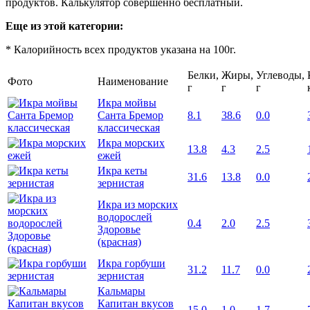
продуктов. Калькулятор совершенно бесплатный.
Еще из этой категории:
* Калорийность всех продуктов указана на 100г.
Белки,
Жиры,
Углеводы,
Фото
Наименование
г
г
г
Икра мойвы
Санта Бремор
8.1
38.6
0.0
классическая
Икра морских
13.8
4.3
2.5
ежей
Икра кеты
31.6
13.8
0.0
зернистая
Икра из морских
водорослей
0.4
2.0
2.5
Здоровье
(красная)
Икра горбуши
31.2
11.7
0.0
зернистая
Кальмары
Капитан вкусов
15.0
1.0
1.7