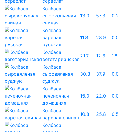
сервелат
Колбаса
сырокопченая
13.0
57.3
0.2
свиная
Колбаса
вареная
11.8
28.9
0.0
русская
Колбаса
21.7
12.3
1.8
вегетарианская
Колбаса
сыровяленая
30.3
37.9
0.0
суджук
Колбаса
печеночная
15.0
22.0
0.0
домашняя
Колбаса
10.8
25.8
0.5
вареная свиная
Колбаса