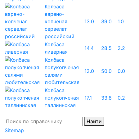
Колбаса
варено-
копченая
13.0
39.0
1.0
сервелат
российский
Колбаса
14.4
28.5
2.2
ливерная
Колбаса
полукопченая
12.0
50.0
0.0
салями
любительская
Колбаса
полукопченая
17.1
33.8
0.2
таллиннская
Найти
Sitemap