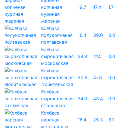
варено-
копченая
19.7
17.4
1.7
куриная
жареная
Колбаса
полукопченая
16.4
39.0
0.0
полтавская
Колбаса
сырокопченая
24.8
41.5
0.0
московская
Колбаса
сырокопченая
20.9
47.8
0.0
любительская
Колбаса
сырокопченая
24.0
43.4
0.0
столичная
Колбаса
вареная
16.4
25.3
3.1
мортаделла