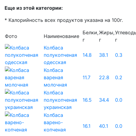
Еще из этой категории:
* Калорийность всех продуктов указана на 100г.
Белки,
Жиры,
Углевод
Фото
Наименование
г
г
г
Колбаса
полукопченая
14.8
38.1
0.3
одесская
Колбаса
вареная
11.7
22.8
0.2
молочная
Колбаса
полукопченая
16.5
34.4
0.0
украинская
Колбаса
варено-
16.1
40.1
0.0
копченая