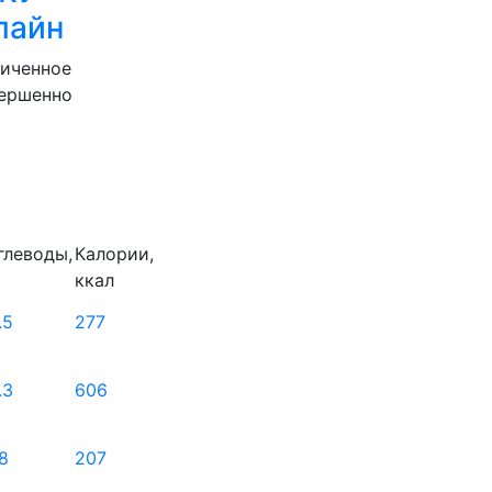
лайн
ниченное
вершенно
глеводы,
Калории,
ккал
.5
277
.3
606
.8
207