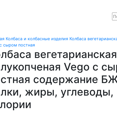
ая
Колбаса и колбасные изделия
Колбаса вегетарианск
с сыром постная
лбаса вегетарианская
лукопченая Vego с с
остная содержание БЖ
лки, жиры, углеводы,
алории