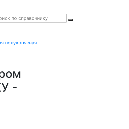
ая полукопченая
ыром
У -