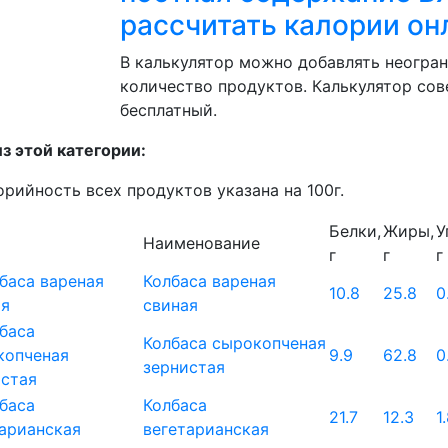
рассчитать калории он
В калькулятор можно добавлять неогра
количество продуктов. Калькулятор со
бесплатный.
з этой категории:
орийность всех продуктов указана на 100г.
Белки,
Жиры,
У
Наименование
г
г
г
Колбаса вареная
10.8
25.8
0
свиная
Колбаса сырокопченая
9.9
62.8
0
зернистая
Колбаса
21.7
12.3
1
вегетарианская