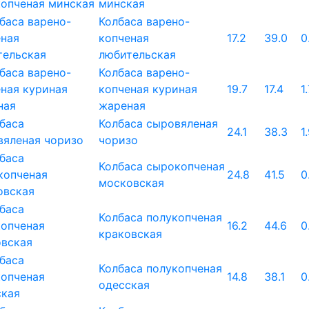
минская
Колбаса варено-
копченая
17.2
39.0
0
любительская
Колбаса варено-
копченая куриная
19.7
17.4
1
жареная
Колбаса сыровяленая
24.1
38.3
1
чоризо
Колбаса сырокопченая
24.8
41.5
0
московская
Колбаса полукопченая
16.2
44.6
0
краковская
Колбаса полукопченая
14.8
38.1
0
одесская