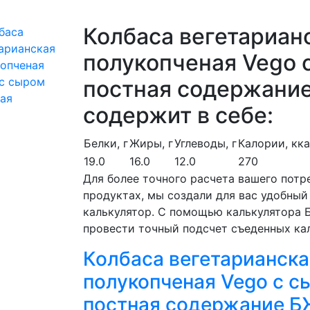
Колбаса вегетариан
полукопченая Vego 
постная содержани
содержит в себе:
Белки, г
Жиры, г
Углеводы, г
Калории, кк
19.0
16.0
12.0
270
Для более точного расчета вашего потр
продуктах, мы создали для вас удобный
калькулятор. С помощью калькулятора
провести точный подсчет съеденных ка
Колбаса вегетарианска
полукопченая Vego с с
постная содержание 