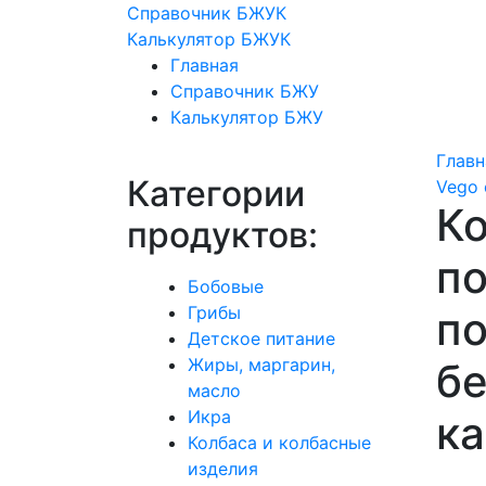
Справочник БЖУК
Калькулятор БЖУК
Главная
Справочник БЖУ
Калькулятор БЖУ
Главн
Категории
Vego 
Ко
продуктов:
по
Бобовые
Грибы
п
Детское питание
Жиры, маргарин,
бе
масло
Икра
к
Колбаса и колбасные
изделия