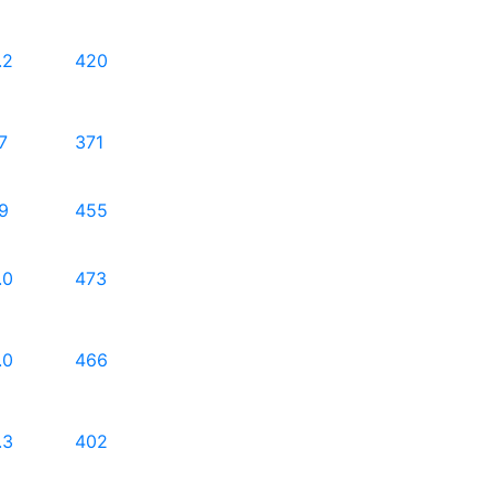
.2
420
.7
371
.9
455
.0
473
.0
466
.3
402