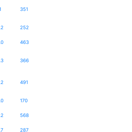
1
351
.2
252
.0
463
.3
366
.2
491
.0
170
.2
568
.7
287