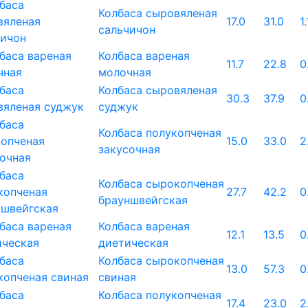
Колбаса сыровяленая
17.0
31.0
1.
сальчичон
Колбаса вареная
11.7
22.8
0
молочная
Колбаса сыровяленая
30.3
37.9
0
суджук
Колбаса полукопченая
15.0
33.0
2
закусочная
Колбаса сырокопченая
27.7
42.2
0
брауншвейгская
Колбаса вареная
12.1
13.5
0
диетическая
Колбаса сырокопченая
13.0
57.3
0
свиная
Колбаса полукопченая
17.4
23.0
2