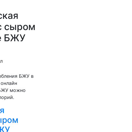
ская
с сыром
е БЖУ
ал
ебления БЖУ в
 онлайн
 БЖУ можно
лорий.
я
ыром
БЖУ