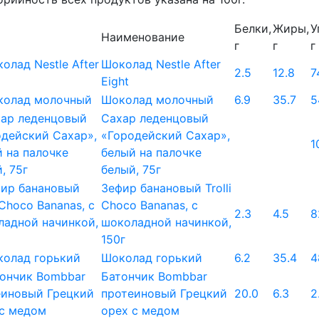
Белки,
Жиры,
У
Наименование
г
г
г
Шоколад Nestle After
2.5
12.8
7
Eight
Шоколад молочный
6.9
35.7
5
Сахар леденцовый
«Городейский Сахар»,
1
белый на палочке
белый, 75г
Зефир банановый Trolli
Choco Bananas, с
2.3
4.5
8
шоколадной начинкой,
150г
Шоколад горький
6.2
35.4
4
Батончик Bombbar
протеиновый Грецкий
20.0
6.3
2
орех с медом