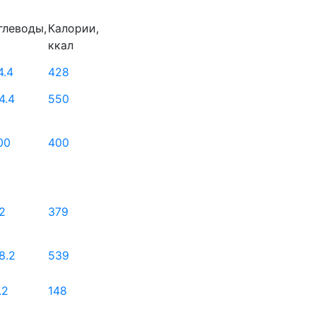
глеводы,
Калории,
ккал
4.4
428
4.4
550
00
400
2
379
8.2
539
.2
148