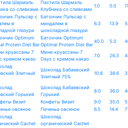
Пастила Шармэль
1.0
0.0
7
Клубника со сливками
Батончик Пульсар с
миндалем в
6.3
13.9
5
шоколадной глазури
Батончик Optimum
40.0
5.0
4
Optimal Protein Diet Bar
Мини круассаны 7
7.0
26.3
4
Days с кремом какао
Шоколад Бабаевский
10.8
38.6
3
Элитный 75%
Шоколад Бабаевский
8.0
36.0
4
Горький
Конфеты Визит
9.0
35.0
5
Печенье овсяное
6.5
14.4
7
Шоколад
органический Cachet