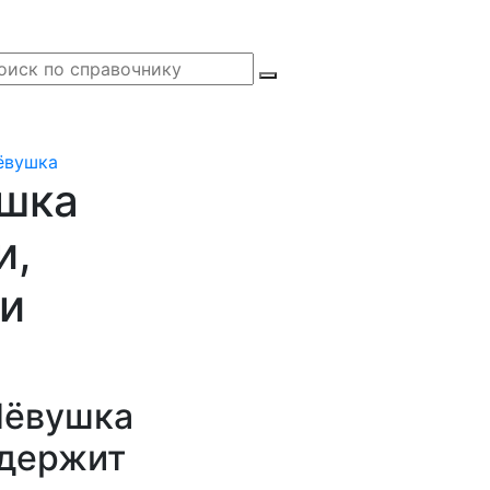
ёвушка
ушка
и,
ии
Лёвушка
держит