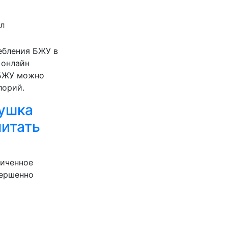
ал
ебления БЖУ в
 онлайн
 БЖУ можно
лорий.
ушка
итать
ниченное
вершенно