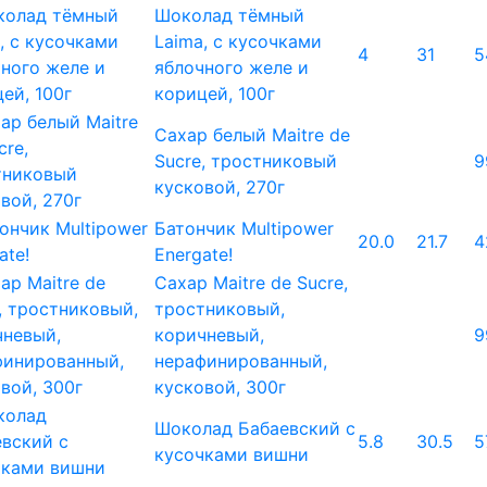
Шоколад тёмный
Laima, с кусочками
4
31
5
яблочного желе и
корицей, 100г
Сахар белый Maitre de
Sucre, тростниковый
9
кусковой, 270г
Батончик Multipower
20.0
21.7
4
Energate!
Сахар Maitre de Sucre,
тростниковый,
коричневый,
9
нерафинированный,
кусковой, 300г
Шоколад Бабаевский с
5.8
30.5
5
кусочками вишни