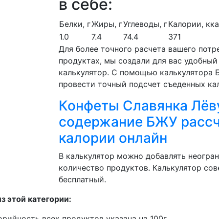
в себе:
Белки, г
Жиры, г
Углеводы, г
Калории, кк
1.0
7.4
74.4
371
Для более точного расчета вашего потр
продуктах, мы создали для вас удобный
калькулятор. С помощью калькулятора
провести точный подсчет съеденных ка
Конфеты Славянка Лёв
содержание БЖУ рассч
калории онлайн
В калькулятор можно добавлять неогра
количество продуктов. Калькулятор со
бесплатный.
з этой категории:
орийность всех продуктов указана на 100г.