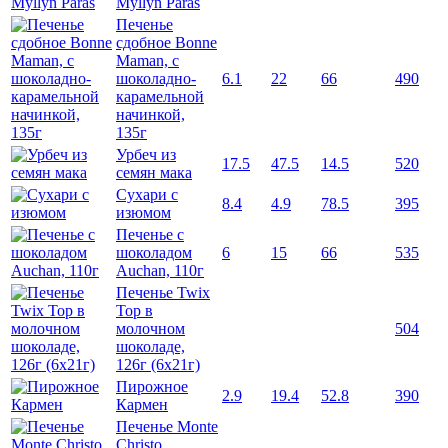
Myllyn Paras
Печенье
сдобное Bonne
Maman, с
шоколадно-
6.1
22
66
490
карамельной
начинкой,
135г
Урбеч из
17.5
47.5
14.5
520
семян мака
Сухари с
8.4
4.9
78.5
395
изюмом
Печенье с
шоколадом
6
15
66
535
Auchan, 110г
Печенье Twix
Top в
молочном
504
шоколаде,
126г (6х21г)
Пирожное
2.9
19.4
52.8
390
Кармен
Печенье Monte
Christo