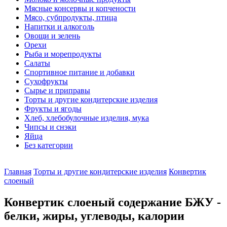
Мясные консервы и копчености
Мясо, субпродукты, птица
Напитки и алкоголь
Овощи и зелень
Орехи
Рыба и морепродукты
Салаты
Спортивное питание и добавки
Сухофрукты
Сырье и приправы
Торты и другие кондитерские изделия
Фрукты и ягоды
Хлеб, хлебобулочные изделия, мука
Чипсы и снэки
Яйца
Без категории
Главная
Торты и другие кондитерские изделия
Конвертик
слоеный
Конвертик слоеный содержание БЖУ -
белки, жиры, углеводы, калории