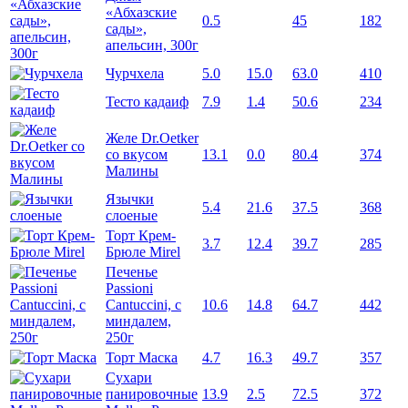
«Абхазские
0.5
45
182
сады»,
апельсин, 300г
Чурчхела
5.0
15.0
63.0
410
Тесто кадаиф
7.9
1.4
50.6
234
Желе Dr.Oetker
со вкусом
13.1
0.0
80.4
374
Малины
Язычки
5.4
21.6
37.5
368
слоеные
Торт Крем-
3.7
12.4
39.7
285
Брюле Mirel
Печенье
Passioni
Cantuccini, с
10.6
14.8
64.7
442
миндалем,
250г
Торт Маска
4.7
16.3
49.7
357
Сухари
панировочные
13.9
2.5
72.5
372