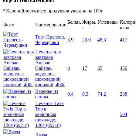
Еще из этой категории:
* Калорийность всех продуктов указана на 100г.
Белки,
Жиры,
Углеводы,
Калори
Фото
Наименование
г
г
г
ккал
Торт Прелесть
3.9
20.0
48.3
417
Черемушки
Печенье для
завтрака
Auchan
Galletas,
8
17
65
456
медовое с
шоколадной
крошкой, 400г
Варенье из
0.4
0.3
74.2
288
сливы
Печенье Twix
Top в
молочном
504
шоколаде,
126г (6х21г)
Джем