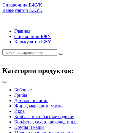
Справочник БЖУК
Калькулятор БЖУК
Главная
Справочник БЖУ
Калькулятор БЖУ
Категории продуктов:
Бобовые
Грибы
Детское питание
Жиры, маргарин, масло
Икра
Колбаса и колбасные изделия
Конфеты, сахар, шоколад и д.р.
Крупы и каши
Молоко и молочные продукты