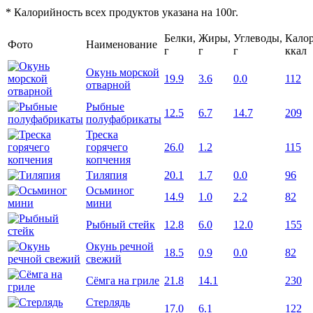
* Калорийность всех продуктов указана на 100г.
Белки,
Жиры,
Углеводы,
Калор
Фото
Наименование
г
г
г
ккал
Окунь морской
19.9
3.6
0.0
112
отварной
Рыбные
12.5
6.7
14.7
209
полуфабрикаты
Треска
горячего
26.0
1.2
115
копчения
Тиляпия
20.1
1.7
0.0
96
Осьминог
14.9
1.0
2.2
82
мини
Рыбный стейк
12.8
6.0
12.0
155
Окунь речной
18.5
0.9
0.0
82
свежий
Сёмга на гриле
21.8
14.1
230
Стерлядь
17.0
6.1
122