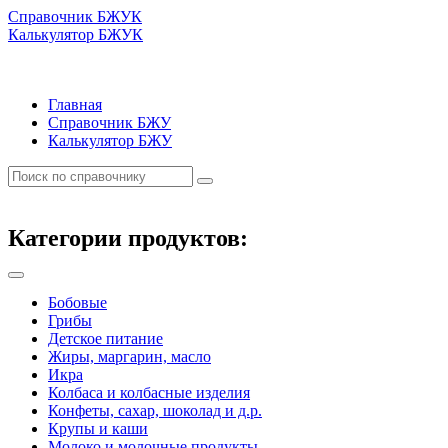
Справочник БЖУК
Калькулятор БЖУК
Главная
Справочник БЖУ
Калькулятор БЖУ
Категории продуктов:
Бобовые
Грибы
Детское питание
Жиры, маргарин, масло
Икра
Колбаса и колбасные изделия
Конфеты, сахар, шоколад и д.р.
Крупы и каши
Молоко и молочные продукты