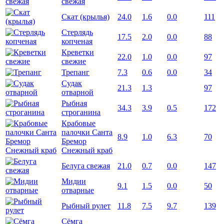
свежая
Скат (крылья)
24.0
1.6
0.0
111
Стерлядь
17.5
2.0
0.0
88
копченая
Креветки
22.0
1.0
0.0
97
свежие
Трепанг
7.3
0.6
0.0
34
Судак
21.3
1.3
97
отварной
Рыбная
34.3
3.9
0.5
172
строганина
Крабовые
палочки Санта
8.9
1.0
6.3
70
Бремор
Снежный краб
Белуга свежая
21.0
0.7
0.0
147
Мидии
9.1
1.5
0.0
50
отварные
Рыбный рулет
11.8
7.5
9.7
139
Сёмга