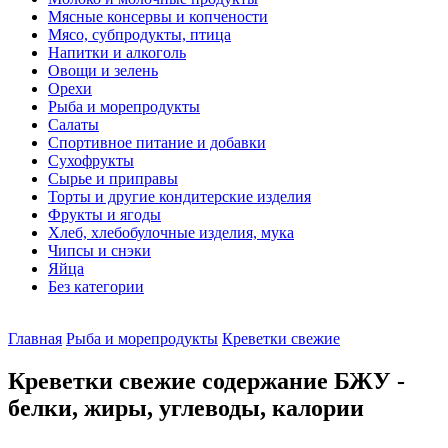
Мясные консервы и копчености
Мясо, субпродукты, птица
Напитки и алкоголь
Овощи и зелень
Орехи
Рыба и морепродукты
Салаты
Спортивное питание и добавки
Сухофрукты
Сырье и приправы
Торты и другие кондитерские изделия
Фрукты и ягоды
Хлеб, хлебобулочные изделия, мука
Чипсы и снэки
Яйца
Без категории
Главная
Рыба и морепродукты
Креветки свежие
Креветки свежие содержание БЖУ -
белки, жиры, углеводы, калории