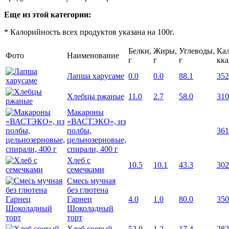
Еще из этой категории:
* Калорийность всех продуктов указана на 100г.
Белки,
Жиры,
Углеводы,
Кал
Фото
Наименование
г
г
г
кка
Лапша харусаме
0.0
0.0
88.1
352
Хлебцы ржаные
11.0
2.7
58.0
310
Макароны
«ВАСТЭКО», из
полбы,
361
цельнозерновые,
спирали, 400 г
Хлеб с
10.5
10.1
43.3
302
семечками
Смесь мучная
без глютена
Гарнец
4.0
1.0
80.0
350
Шоколадный
торт
Хлеб соевый
52.0
1.2
17.4
282