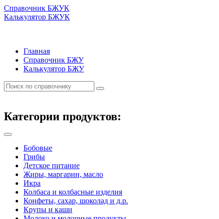
Справочник БЖУК
Калькулятор БЖУК
Главная
Справочник БЖУ
Калькулятор БЖУ
Категории продуктов:
Бобовые
Грибы
Детское питание
Жиры, маргарин, масло
Икра
Колбаса и колбасные изделия
Конфеты, сахар, шоколад и д.р.
Крупы и каши
Молоко и молочные продукты