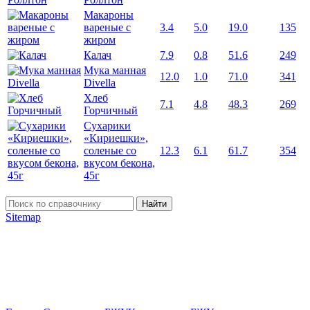
Макароны
вареные с
3.4
5.0
19.0
135
жиром
Калач
7.9
0.8
51.6
249
Мука манная
12.0
1.0
71.0
341
Divella
Хлеб
7.1
4.8
48.3
269
Горчичный
Сухарики
«Кириешки»,
соленые со
12.3
6.1
61.7
354
вкусом бекона,
45г
Найти
Sitemap