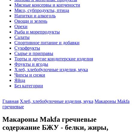
Мясные консервы и копчености
Мясо, субпродукты, птица
Напитки и алкоголь
Овощи и зелень
Орехи
Рыба и морепродукты
Салаты
Спортивное питание и добавки
Сухофрукты
Сырье и приправы
Торты и другие кондитерские изделия
Фрукты и ягоды
Хлеб, хлебобулочные изделия, мука
Чипсы и снэки
Яйца
Без категории
Главная
Хлеб, хлебобулочные изделия, мука
Макароны Makfa
гречневые
Макароны Makfa гречневые
содержание БЖУ - белки, жиры,