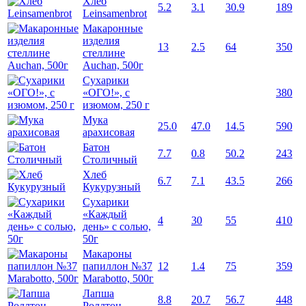
Хлеб
5.2
3.1
30.9
189
Leinsamenbrot
Макаронные
изделия
13
2.5
64
350
стеллине
Auchan, 500г
Сухарики
«ОГО!», с
380
изюмом, 250 г
Мука
25.0
47.0
14.5
590
арахисовая
Батон
7.7
0.8
50.2
243
Столичный
Хлеб
6.7
7.1
43.5
266
Кукурузный
Сухарики
«Каждый
4
30
55
410
день» с солью,
50г
Макароны
папиллон №37
12
1.4
75
359
Marabotto, 500г
Лапша
8.8
20.7
56.7
448
Роллтон