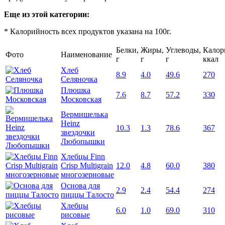
Еще из этой категории:
* Калорийность всех продуктов указана на 100г.
Белки,
Жиры,
Углеводы,
Калор
Фото
Наименование
г
г
г
ккал
Хлеб
8.9
4.0
49.6
270
Селяночка
Плюшка
7.6
8.7
57.2
330
Московская
Вермишелька
Heinz
10.3
1.3
78.6
367
звездочки
Любопышки
Хлебцы Finn
Crisp Multigrain
12.0
4.8
60.0
380
многозерновые
Основа для
2.9
2.4
54.4
274
пиццы Талосто
Хлебцы
6.0
1.0
69.0
310
рисовые