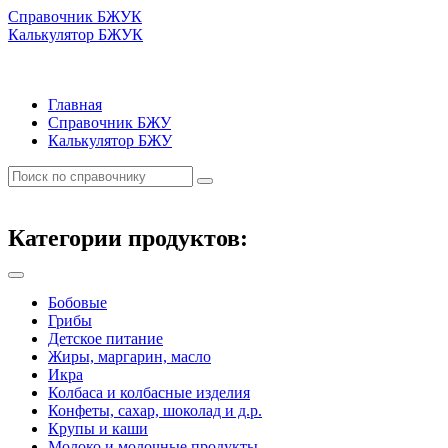
Справочник БЖУК
Калькулятор БЖУК
Главная
Справочник БЖУ
Калькулятор БЖУ
Категории продуктов:
Бобовые
Грибы
Детское питание
Жиры, маргарин, масло
Икра
Колбаса и колбасные изделия
Конфеты, сахар, шоколад и д.р.
Крупы и каши
Молоко и молочные продукты