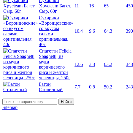
Сухарики
Хрусteam Багет,
11
16
65
450
Сыр, 60г
Сухарики
«Воронцовские»
со вкусом
10.4
9.6
64.3
390
салями
оригинальная,
40г
Спагетти Felicia
Spaghetti, из
муки
12.6
3.3
63.2
343
коричневого
риса и желтой
чечевицы, 250г
Батон
7.7
0.8
50.2
243
Столичный
Найти
Sitemap