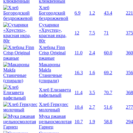
клюквенный
Хлеб
Богородский
6.9
1.2
43.4
221
бездрожжевой
Сухарики
«Хрустец»,
12
7.5
71
375
красная икра,
80г
Хлебцы Finn
Crisp Original
11.0
2.4
60.0
360
ржаные
Макароны
Makfa
16.3
1.6
69.2
356
Станичные
(спирали)
Хлеб Елизавета
11.4
3.5
70.7
368
вафельный
Хлеб Геркулес
10.4
2.7
51.6
277
молочный
Мука ржаная
цельносмолотая
10.7
1.9
58.8
294
Гарнец