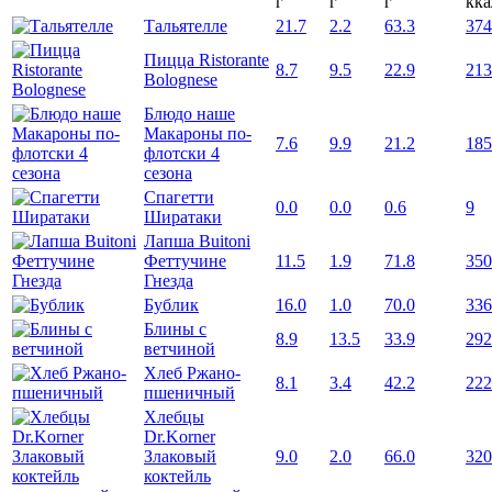
г
г
г
кка
Тальятелле
21.7
2.2
63.3
374
Пицца Ristorante
8.7
9.5
22.9
213
Bolognese
Блюдо наше
Макароны по-
7.6
9.9
21.2
185
флотски 4
сезона
Спагетти
0.0
0.0
0.6
9
Ширатаки
Лапша Buitoni
Феттучине
11.5
1.9
71.8
350
Гнезда
Бублик
16.0
1.0
70.0
336
Блины с
8.9
13.5
33.9
292
ветчиной
Хлеб Ржано-
8.1
3.4
42.2
222
пшеничный
Хлебцы
Dr.Korner
Злаковый
9.0
2.0
66.0
320
коктейль