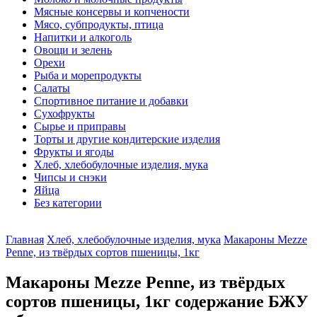
Мясные консервы и копчености
Мясо, субпродукты, птица
Напитки и алкоголь
Овощи и зелень
Орехи
Рыба и морепродукты
Салаты
Спортивное питание и добавки
Сухофрукты
Сырье и приправы
Торты и другие кондитерские изделия
Фрукты и ягоды
Хлеб, хлебобулочные изделия, мука
Чипсы и снэки
Яйца
Без категории
Главная
Хлеб, хлебобулочные изделия, мука
Макароны Mezze
Penne, из твёрдых сортов пшеницы, 1кг
Макароны Mezze Penne, из твёрдых
сортов пшеницы, 1кг содержание БЖУ