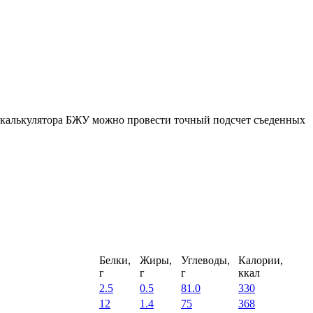
ю калькулятора БЖУ можно провести точный подсчет съеденных
Белки,
Жиры,
Углеводы,
Калории,
г
г
г
ккал
2.5
0.5
81.0
330
12
1.4
75
368