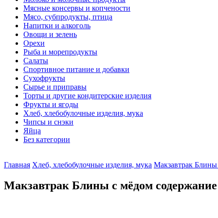
Мясные консервы и копчености
Мясо, субпродукты, птица
Напитки и алкоголь
Овощи и зелень
Орехи
Рыба и морепродукты
Салаты
Спортивное питание и добавки
Сухофрукты
Сырье и приправы
Торты и другие кондитерские изделия
Фрукты и ягоды
Хлеб, хлебобулочные изделия, мука
Чипсы и снэки
Яйца
Без категории
Главная
Хлеб, хлебобулочные изделия, мука
Макзавтрак Блины
Макзавтрак Блины с мёдом содержание 