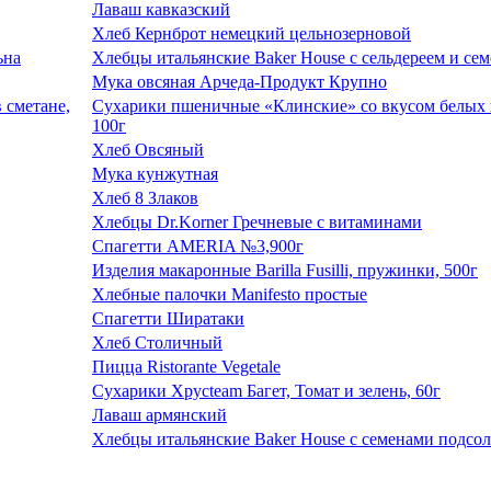
Лаваш кавказский
Хлеб Кернброт немецкий цельнозерновой
Хлебцы итальянские Baker House с сельдереем и се
Мука овсяная Арчеда-Продукт Крупно
Сухарики пшеничные «Клинские» со вкусом белых г
100г
Хлеб Овсяный
Мука кунжутная
Хлеб 8 Злаков
Хлебцы Dr.Korner Гречневые с витаминами
Спагетти AMERIA №3,900г
Изделия макаронные Barilla Fusilli, пружинки, 500г
Хлебные палочки Manifesto простые
Спагетти Ширатаки
Хлеб Столичный
Пицца Ristorante Vegetale
Сухарики Хрусteam Багет, Томат и зелень, 60г
Лаваш армянский
Хлебцы итальянские Baker House с семенами подсо