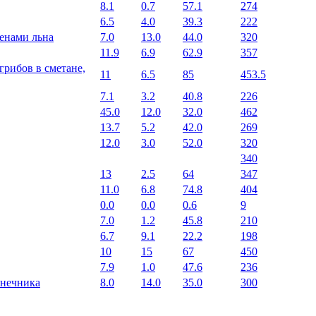
8.1
0.7
57.1
274
6.5
4.0
39.3
222
менами льна
7.0
13.0
44.0
320
11.9
6.9
62.9
357
рибов в сметане,
11
6.5
85
453.5
7.1
3.2
40.8
226
45.0
12.0
32.0
462
13.7
5.2
42.0
269
12.0
3.0
52.0
320
340
13
2.5
64
347
11.0
6.8
74.8
404
0.0
0.0
0.6
9
7.0
1.2
45.8
210
6.7
9.1
22.2
198
10
15
67
450
7.9
1.0
47.6
236
лнечника
8.0
14.0
35.0
300