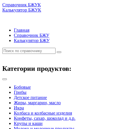
Справочник БЖУК
Калькулятор БЖУК
Главная
Справочник БЖУ
Калькулятор БЖУ
Категории продуктов:
Бобовые
Грибы
Детское питание
Жиры, маргарин, масло
Икра
Колбаса и колбасные изделия
Конфеты, сахар, шоколад и д.р.
Крупы и каши
Молоко и молочные продукты