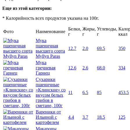
Еще из этой категории:
* Калорийность всех продуктов указана на 100г.
Белки,
Жиры,
Углеводы,
Калор
Фото
Наименование
г
г
г
ккал
Мука
пшеничная
12.7
2.0
69.5
350
высшего сорта
Myllyn Paras
Мука
гречневая
12.6
2.6
68.0
334
Гарнец
Сухарики
пшеничные
«Клинские» со
11
6.5
85
453.5
вкусом белых
грибов в
сметане, 100г
Вареники от
Ильиной с
4.4
3.7
18.5
125
картофелем
Макароны