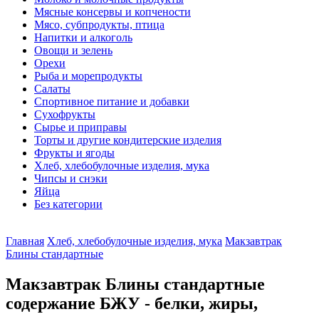
Мясные консервы и копчености
Мясо, субпродукты, птица
Напитки и алкоголь
Овощи и зелень
Орехи
Рыба и морепродукты
Салаты
Спортивное питание и добавки
Сухофрукты
Сырье и приправы
Торты и другие кондитерские изделия
Фрукты и ягоды
Хлеб, хлебобулочные изделия, мука
Чипсы и снэки
Яйца
Без категории
Главная
Хлеб, хлебобулочные изделия, мука
Макзавтрак
Блины стандартные
Макзавтрак Блины стандартные
содержание БЖУ - белки, жиры,