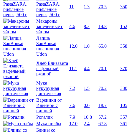
PastaZARA,
11
1.3
70.5
350
рифлёные
перья, 500 г
Макароны
запеченные с
4.6
8.3
14.8
152
яйцом
Лапша
SanBonsai
12.0
1.0
65.0
358
пшеничная
Udon
Хлеб Елизавета
вафельный
11.1
4.4
70.1
370
ржаной
Мука
кукурузная
7.2
1.5
70.2
330
диетическая
Вареники от
Ильиной с
7.6
0.0
18.7
105
вишней
Рогалик
7.9
10.8
57.2
357
Мука полбы
17.0
2.4
67.8
361
Блины со