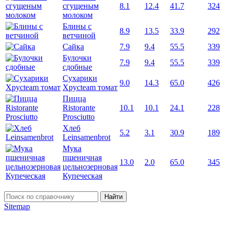
сгущеным
8.1
12.4
41.7
324
молоком
Блины с
8.9
13.5
33.9
292
ветчиной
Сайка
7.9
9.4
55.5
339
Булочки
7.9
9.4
55.5
339
сдобные
Сухарики
9.0
14.3
65.0
426
Хрусteam томат
Пицца
Ristorante
10.1
10.1
24.1
228
Prosciutto
Хлеб
5.2
3.1
30.9
189
Leinsamenbrot
Мука
пшеничная
13.0
2.0
65.0
345
цельнозерновая
Купеческая
Найти
Sitemap