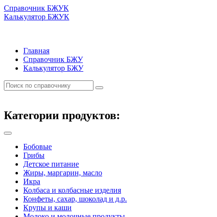
Справочник БЖУК
Калькулятор БЖУК
Главная
Справочник БЖУ
Калькулятор БЖУ
Категории продуктов:
Бобовые
Грибы
Детское питание
Жиры, маргарин, масло
Икра
Колбаса и колбасные изделия
Конфеты, сахар, шоколад и д.р.
Крупы и каши
Молоко и молочные продукты