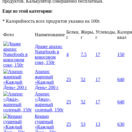
продуктов. Калькулятор совершенно бесплатный.
Еще из этой категории:
* Калорийность всех продуктов указана на 100г.
Белки,
Жиры,
Углеводы,
Калори
Фото
Наименование
г
г
г
ккал
Драже арахис
Naturfoods в
4
7.5
17
150
кокосовом
соке, 150г
Арахис
жареный
25
52
17
640
«Каждый
День» 200 г
Арахис
«Джаз»,
25
52
17
640
жареный
соленый, 150г
Кешью
сушеный
25
53
13
630
«Каждый