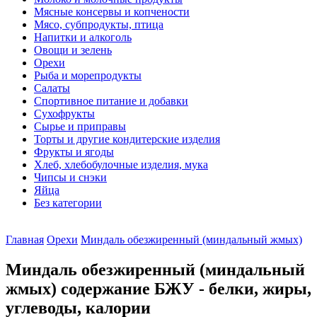
Мясные консервы и копчености
Мясо, субпродукты, птица
Напитки и алкоголь
Овощи и зелень
Орехи
Рыба и морепродукты
Салаты
Спортивное питание и добавки
Сухофрукты
Сырье и приправы
Торты и другие кондитерские изделия
Фрукты и ягоды
Хлеб, хлебобулочные изделия, мука
Чипсы и снэки
Яйца
Без категории
Главная
Орехи
Миндаль обезжиренный (миндальный жмых)
Миндаль обезжиренный (миндальный
жмых) содержание БЖУ - белки, жиры,
углеводы, калории