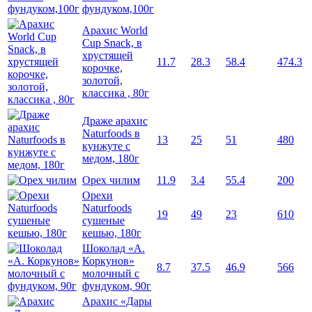
фундуком,100г
Арахис World
Cup Snack, в
хрустящей
11.7
28.3
58.4
474.3
корочке,
золотой,
классика , 80г
Драже арахис
Naturfoods в
13
25
51
480
кунжуте с
медом, 180г
Орех чилим
11.9
3.4
55.4
200
Орехи
Naturfoods
19
49
23
610
сушеные
кешью, 180г
Шоколад «А.
Коркунов»
8.7
37.5
46.9
566
молочный с
фундуком, 90г
Арахис «Дары