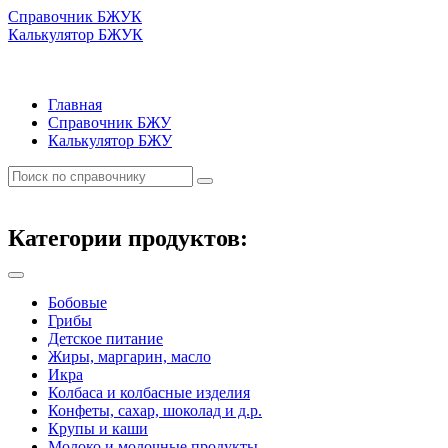
Справочник БЖУК
Калькулятор БЖУК
Главная
Справочник БЖУ
Калькулятор БЖУ
Категории продуктов:
Бобовые
Грибы
Детское питание
Жиры, маргарин, масло
Икра
Колбаса и колбасные изделия
Конфеты, сахар, шоколад и д.р.
Крупы и каши
Молоко и молочные продукты