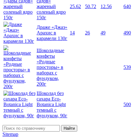
садов»
жареный
25.62
50.72
12.56
640
соленый ядро
150г
Драже «Джаз»
Арахис в
14
26
49
490
карамели 130г
Шоколадные
конфеты
«Родные
просторы» в
539
наборах с
фундуком,
200г
Шоколад без
сахара Eco-
Botanica Light
500
темный с
фундуком, 90г
Найти
Sitemap