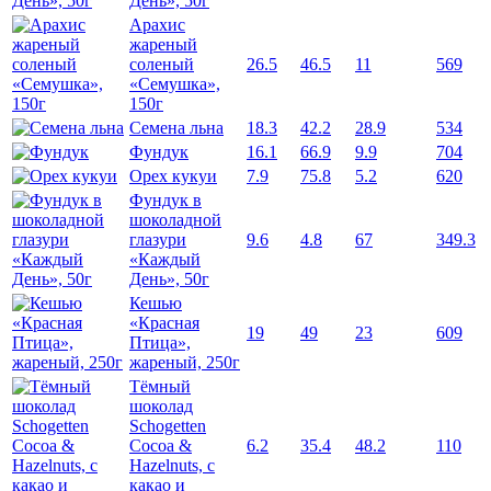
День», 50г
Арахис
жареный
соленый
26.5
46.5
11
569
«Семушка»,
150г
Семена льна
18.3
42.2
28.9
534
Фундук
16.1
66.9
9.9
704
Орех кукуи
7.9
75.8
5.2
620
Фундук в
шоколадной
глазури
9.6
4.8
67
349.3
«Каждый
День», 50г
Кешью
«Красная
19
49
23
609
Птица»,
жареный, 250г
Тёмный
шоколад
Schogetten
Cocoa &
6.2
35.4
48.2
110
Hazelnuts, с
какао и