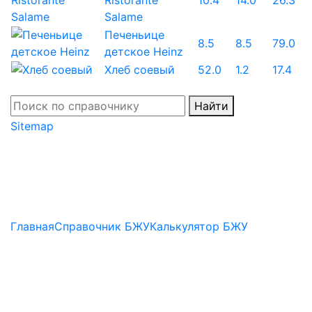
Ristorante
10.4
14.0
26.3
Salame
Печеньице
8.5
8.5
79.0
детское Heinz
Хлеб соевый
52.0
1.2
17.4
Найти
Sitemap
Главная
Справочник БЖУ
Калькулятор БЖУ