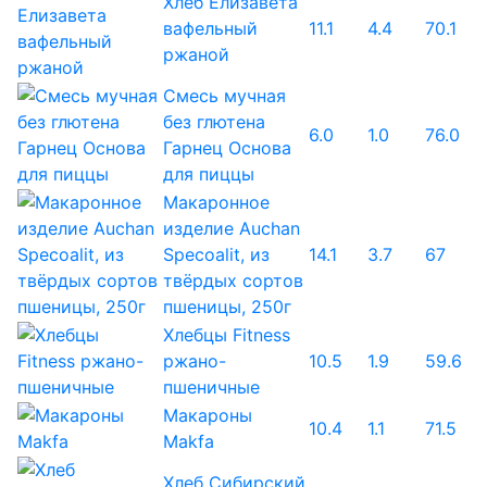
Хлеб Елизавета
вафельный
11.1
4.4
70.1
ржаной
Смесь мучная
без глютена
6.0
1.0
76.0
Гарнец Основа
для пиццы
Макаронное
изделие Auchan
Specoalit, из
14.1
3.7
67
твёрдых сортов
пшеницы, 250г
Хлебцы Fitness
ржано-
10.5
1.9
59.6
пшеничные
Макароны
10.4
1.1
71.5
Makfa
Хлеб Сибирский