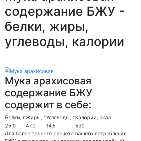
содержание БЖУ -
белки, жиры,
углеводы, калории
Мука арахисовая
содержание БЖУ
содержит в себе:
Белки, г
Жиры, г
Углеводы, г
Калории, ккал
25.0
47.0
14.5
590
Для более точного расчета вашего потребления