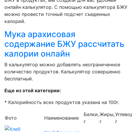
БЖУ в продуктах, мы создали для вас удобный
онлайн калькулятор. С помощью калькулятора БЖУ
можно провести точный подсчет съеденных
калорий.
Мука арахисовая
содержание БЖУ рассчитать
калории онлайн
В калькулятор можно добавлять неограниченное
количество продуктов. Калькулятор совершенно
бесплатный.
Еще из этой категории:
* Калорийность всех продуктов указана на 100г.
Белки,
Жиры,
Углево
Фото
Наименование
г
г
г