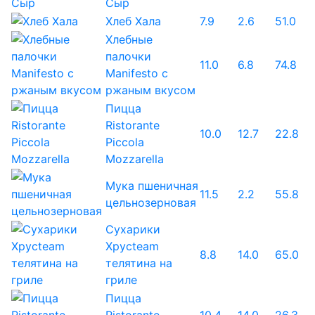
Сыр
Хлеб Хала
7.9
2.6
51.0
Хлебные
палочки
11.0
6.8
74.8
Manifesto с
ржаным вкусом
Пицца
Ristorante
10.0
12.7
22.8
Piccola
Mozzarella
Мука пшеничная
11.5
2.2
55.8
цельнозерновая
Сухарики
Хрусteam
8.8
14.0
65.0
телятина на
гриле
Пицца