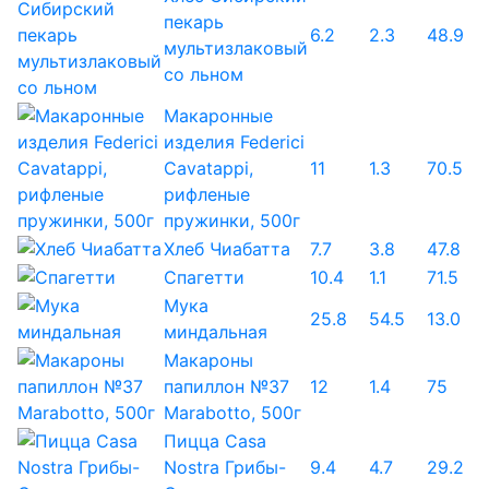
пекарь
6.2
2.3
48.9
мультизлаковый
со льном
Макаронные
изделия Federici
Cavatappi,
11
1.3
70.5
рифленые
пружинки, 500г
Хлеб Чиабатта
7.7
3.8
47.8
Спагетти
10.4
1.1
71.5
Мука
25.8
54.5
13.0
миндальная
Макароны
папиллон №37
12
1.4
75
Marabotto, 500г
Пицца Casa
Nostra Грибы-
9.4
4.7
29.2