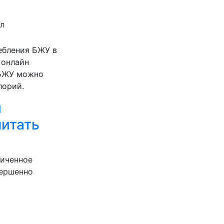
ал
ебления БЖУ в
 онлайн
 БЖУ можно
лорий.
и
итать
ниченное
вершенно