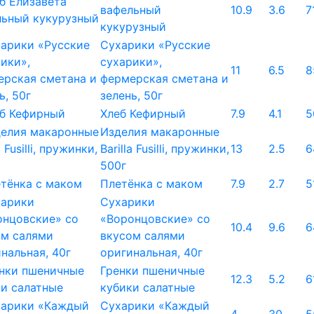
вафельный
10.9
3.6
7
кукурузный
Сухарики «Русские
сухарики»,
11
6.5
8
фермерская сметана и
зелень, 50г
Хлеб Кефирный
7.9
4.1
5
Изделия макаронные
Barilla Fusilli, пружинки,
13
2.5
6
500г
Плетёнка с маком
7.9
2.7
5
Сухарики
«Воронцовские» со
10.4
9.6
6
вкусом салями
оригинальная, 40г
Гренки пшеничные
12.3
5.2
6
кубики салатные
Сухарики «Каждый