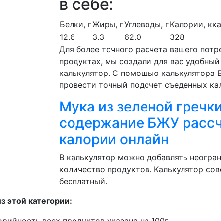
в себе:
Белки, г
Жиры, г
Углеводы, г
Калории, кк
12.6
3.3
62.0
328
Для более точного расчета вашего потр
продуктах, мы создали для вас удобный
калькулятор. С помощью калькулятора
провести точный подсчет съеденных ка
Мука из зеленой гречк
содержание БЖУ рассч
калории онлайн
В калькулятор можно добавлять неогра
количество продуктов. Калькулятор со
бесплатный.
з этой категории:
орийность всех продуктов указана на 100г.