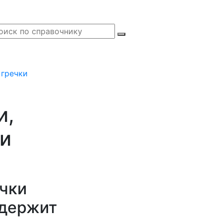
 гречки
и,
ии
ечки
держит