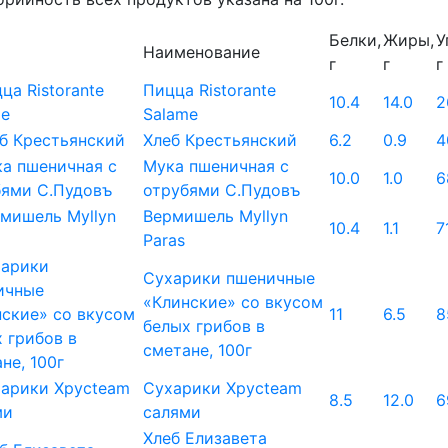
Белки,
Жиры,
У
Наименование
г
г
г
Пицца Ristorante
10.4
14.0
2
Salame
Хлеб Крестьянский
6.2
0.9
4
Мука пшеничная с
10.0
1.0
6
отрубями С.Пудовъ
Вермишель Myllyn
10.4
1.1
7
Paras
Сухарики пшеничные
«Клинские» со вкусом
11
6.5
8
белых грибов в
сметане, 100г
Сухарики Хрусteam
8.5
12.0
6
салями
Хлеб Елизавета