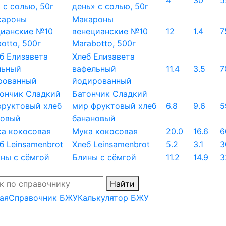
4
30
5
день» с солью, 50г
Макароны
венецианские №10
12
1.4
7
Marabotto, 500г
Хлеб Елизавета
вафельный
11.4
3.5
7
йодированный
Батончик Сладкий
мир фруктовый хлеб
6.8
9.6
5
банановый
Мука кокосовая
20.0
16.6
6
Хлеб Leinsamenbrot
5.2
3.1
3
Блины с сёмгой
11.2
14.9
3
Найти
ая
Справочник БЖУ
Калькулятор БЖУ