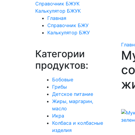
Справочник БЖУК
Калькулятор БЖУК
Главная
Справочник БЖУ
Калькулятор БЖУ
Главн
Категории
Му
продуктов:
со
Бобовые
жи
Грибы
Детское питание
Жиры, маргарин,
масло
Икра
Колбаса и колбасные
изделия