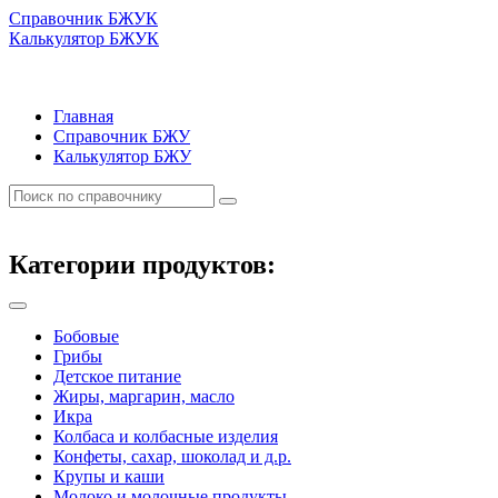
Справочник БЖУК
Калькулятор БЖУК
Главная
Справочник БЖУ
Калькулятор БЖУ
Категории продуктов:
Бобовые
Грибы
Детское питание
Жиры, маргарин, масло
Икра
Колбаса и колбасные изделия
Конфеты, сахар, шоколад и д.р.
Крупы и каши
Молоко и молочные продукты