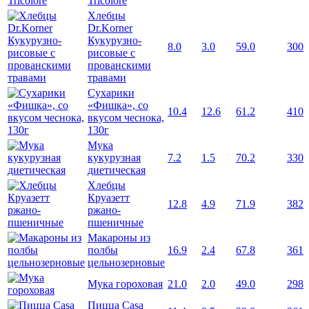
Tricolore
Хлебцы
Dr.Korner
Кукурузно-
8.0
3.0
59.0
300
рисовые с
прованскими
травами
Сухарики
«Фишка», со
10.4
12.6
61.2
410
вкусом чеснока,
130г
Мука
кукурузная
7.2
1.5
70.2
330
диетическая
Хлебцы
Круазетт
12.8
4.9
71.9
382
ржано-
пшеничные
Макароны из
полбы
16.9
2.4
67.8
361
цельнозерновые
Мука гороховая
21.0
2.0
49.0
298
Пицца Casa