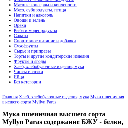
Мясные консервы и копчености
Мясо, субпродукты, птица
Напитки и алкоголь
Овощи и зелень
Орехи
Рыба и морепродукты
Салаты
Спортивное питание и добавки
Сухофрукты
Сырье и приправы
Торты и другие кондитерские изделия
Фрукты и ягоды
Хлеб, хлебобулочные изделия, мука
Чипсы и снэки
Яйца
Без категории
Главная
Хлеб, хлебобулочные изделия, мука
Мука пшеничная
высшего сорта Myllyn Paras
Мука пшеничная высшего сорта
Myllyn Paras содержание БЖУ - белки,