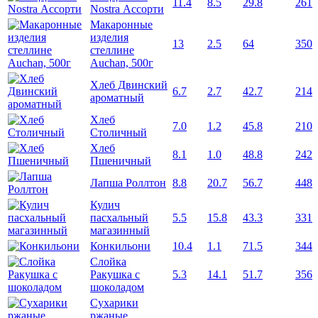
11.4
8.5
29.8
261
Nostra Ассорти
Макаронные
изделия
13
2.5
64
350
стеллине
Auchan, 500г
Хлеб Двинский
6.7
2.7
42.7
214
ароматный
Хлеб
7.0
1.2
45.8
210
Столичный
Хлеб
8.1
1.0
48.8
242
Пшеничный
Лапша Роллтон
8.8
20.7
56.7
448
Кулич
пасхальный
5.5
15.8
43.3
331
магазинный
Конкильони
10.4
1.1
71.5
344
Слойка
Ракушка с
5.3
14.1
51.7
356
шоколадом
Сухарики
ржаные