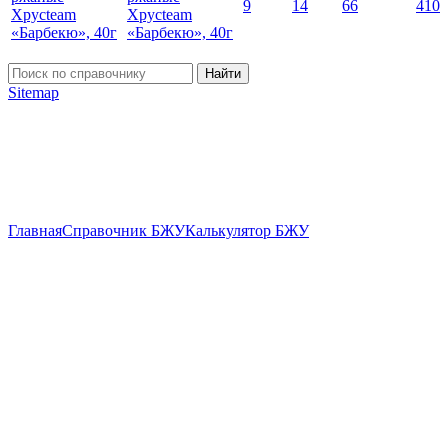
9
14
66
410
Хрусteam
«Барбекю», 40г
Найти
Sitemap
Главная
Справочник БЖУ
Калькулятор БЖУ