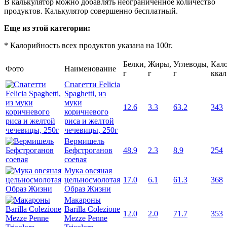
В калькулятор можно добавлять неограниченное количество
продуктов. Калькулятор совершенно бесплатный.
Еще из этой категории:
* Калорийность всех продуктов указана на 100г.
Белки,
Жиры,
Углеводы,
Кало
Фото
Наименование
г
г
г
ккал
Спагетти Felicia
Spaghetti, из
муки
12.6
3.3
63.2
343
коричневого
риса и желтой
чечевицы, 250г
Вермишель
Бефстроганов
48.9
2.3
8.9
254
соевая
Мука овсяная
цельносмолотая
17.0
6.1
61.3
368
Образ Жизни
Макароны
Barilla Colezione
12.0
2.0
71.7
353
Mezze Penne