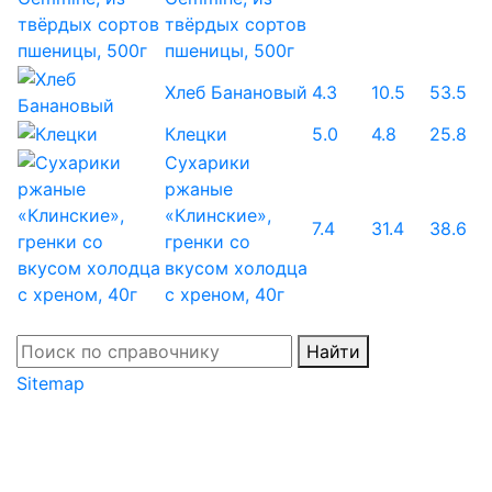
твёрдых сортов
пшеницы, 500г
Хлеб Банановый
4.3
10.5
53.5
Клецки
5.0
4.8
25.8
Сухарики
ржаные
«Клинские»,
7.4
31.4
38.6
гренки со
вкусом холодца
с хреном, 40г
Найти
Sitemap