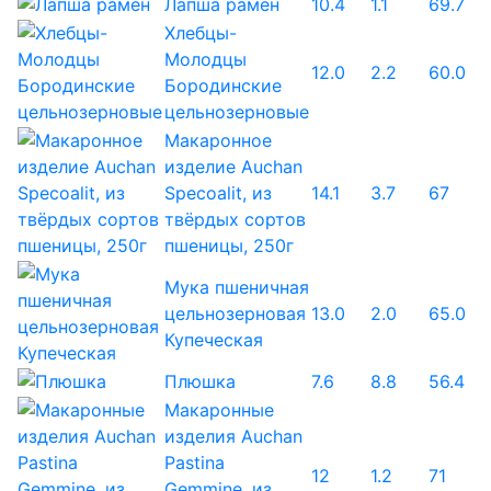
Лапша рамен
10.4
1.1
69.7
Хлебцы-
Молодцы
12.0
2.2
60.0
Бородинские
цельнозерновые
Макаронное
изделие Auchan
Specoalit, из
14.1
3.7
67
твёрдых сортов
пшеницы, 250г
Мука пшеничная
цельнозерновая
13.0
2.0
65.0
Купеческая
Плюшка
7.6
8.8
56.4
Макаронные
изделия Auchan
Pastina
12
1.2
71
Gemmine, из