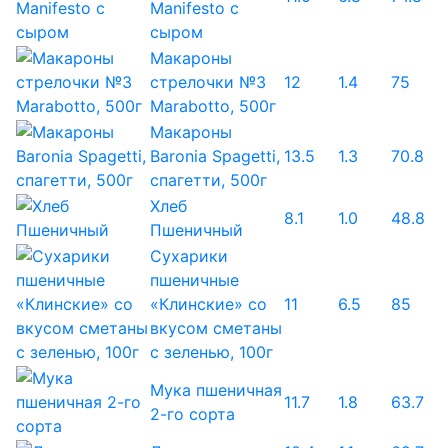
Manifesto с
сыром
Макароны
стрелочки №3
12
1.4
75
Marabotto, 500г
Макароны
Baronia Spagetti,
13.5
1.3
70.8
спагетти, 500г
Хлеб
8.1
1.0
48.8
Пшеничный
Сухарики
пшеничные
«Клинские» со
11
6.5
85
вкусом сметаны
с зеленью, 100г
Мука пшеничная
11.7
1.8
63.7
2-го сорта