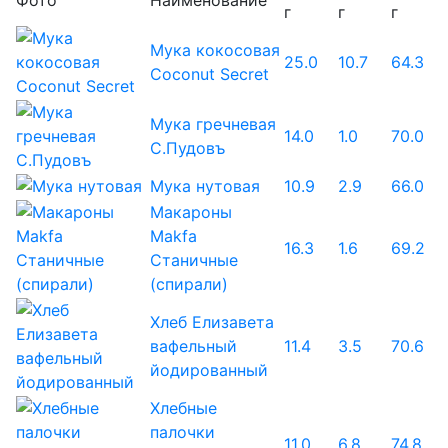
Фото
Наименование
г
г
г
Мука кокосовая
25.0
10.7
64.3
Coconut Secret
Мука гречневая
14.0
1.0
70.0
С.Пудовъ
Мука нутовая
10.9
2.9
66.0
Макароны
Makfa
16.3
1.6
69.2
Станичные
(спирали)
Хлеб Елизавета
вафельный
11.4
3.5
70.6
йодированный
Хлебные
палочки
11.0
6.8
74.8