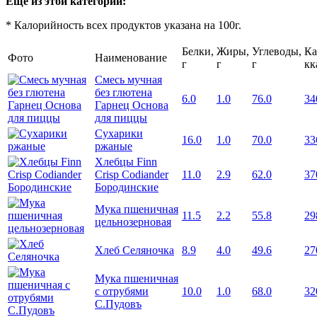
Еще из этой категории:
* Калорийность всех продуктов указана на 100г.
Белки,
Жиры,
Углеводы,
Ка
Фото
Наименование
г
г
г
кк
Смесь мучная
без глютена
6.0
1.0
76.0
34
Гарнец Основа
для пиццы
Сухарики
16.0
1.0
70.0
33
ржаные
Хлебцы Finn
Crisp Codiander
11.0
2.9
62.0
37
Бородинские
Мука пшеничная
11.5
2.2
55.8
29
цельнозерновая
Хлеб Селяночка
8.9
4.0
49.6
27
Мука пшеничная
с отрубями
10.0
1.0
68.0
32
С.Пудовъ