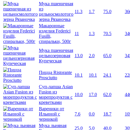
Мука пшеничная
из
11.3
1.7
75.0
36
цельносмолотого
зерна Рязаночка
Макаронные
изделия Federici
11
1.3
70.5
34
Fusilli,
спиральки, 500г
Мука пшеничная
цельнозерновая
13.0
2.0
65.0
34
Купеческая
Пицца Ristorante
10.1
10.1
24.1
22
Prosciutto
Суп-лапша Asian
Fusion из
10.0
17.0
62.0
44
морепродуктов с
креветками
Вареники от
Ильиной с
7.6
0.0
18.7
10
черникой
Мука льняная
25.0
5.0
40.0
30