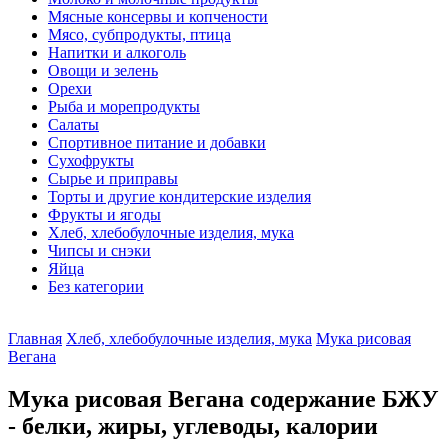
Мясные консервы и копчености
Мясо, субпродукты, птица
Напитки и алкоголь
Овощи и зелень
Орехи
Рыба и морепродукты
Салаты
Спортивное питание и добавки
Сухофрукты
Сырье и приправы
Торты и другие кондитерские изделия
Фрукты и ягоды
Хлеб, хлебобулочные изделия, мука
Чипсы и снэки
Яйца
Без категории
Главная
Хлеб, хлебобулочные изделия, мука
Мука рисовая
Вегана
Мука рисовая Вегана содержание БЖУ
- белки, жиры, углеводы, калории