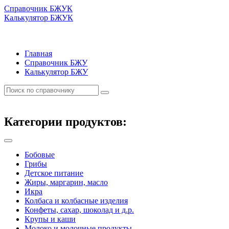
Справочник БЖУК
Калькулятор БЖУК
Главная
Справочник БЖУ
Калькулятор БЖУ
Категории продуктов:
Бобовые
Грибы
Детское питание
Жиры, маргарин, масло
Икра
Колбаса и колбасные изделия
Конфеты, сахар, шоколад и д.р.
Крупы и каши
Молоко и молочные продукты