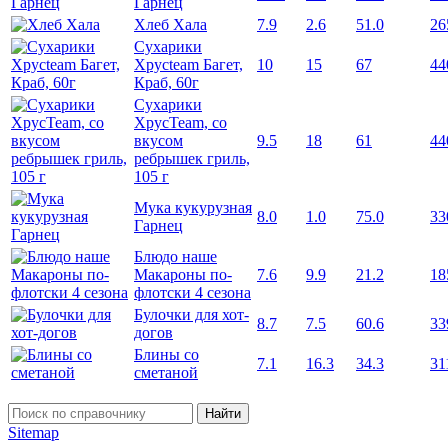
Гарнец
Хлеб Хала
7.9
2.6
51.0
26
Сухарики
Хрусteam Багет,
10
15
67
44
Краб, 60г
Сухарики
ХрусTeam, со
вкусом
9.5
18
61
44
ребрышек гриль,
105 г
Мука кукурузная
8.0
1.0
75.0
33
Гарнец
Блюдо наше
Макароны по-
7.6
9.9
21.2
18
флотски 4 сезона
Булочки для хот-
8.7
7.5
60.6
33
догов
Блины со
7.1
16.3
34.3
31
сметаной
Найти
Sitemap