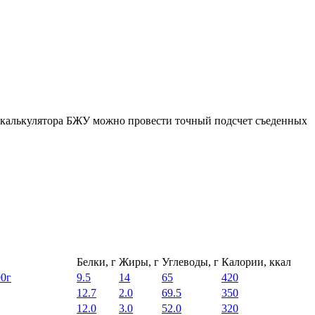
ю калькулятора БЖУ можно провести точный подсчет съеденных
Белки, г
Жиры, г
Углеводы, г
Калории, ккал
90г
9.5
14
65
420
12.7
2.0
69.5
350
12.0
3.0
52.0
320