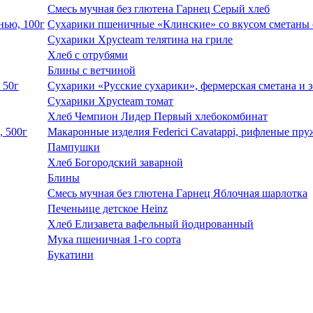
Смесь мучная без глютена Гарнец Серый хлеб
Сухарики пшеничные «Клинские» со вкусом сметаны с
Сухарики Хрусteam телятина на гриле
Хлеб с отрубями
Блины с ветчиной
Сухарики «Русские сухарики», фермерская сметана и з
Сухарики Хрусteam томат
Хлеб Чемпион Лидер Первый хлебокомбинат
Макаронные изделия Federici Cavatappi, рифленые пру
Пампушки
Хлеб Богородский заварной
Блины
Смесь мучная без глютена Гарнец Яблочная шарлотка
Печеньице детское Heinz
Хлеб Елизавета вафельный йодированный
Мука пшеничная 1-го сорта
Букатини