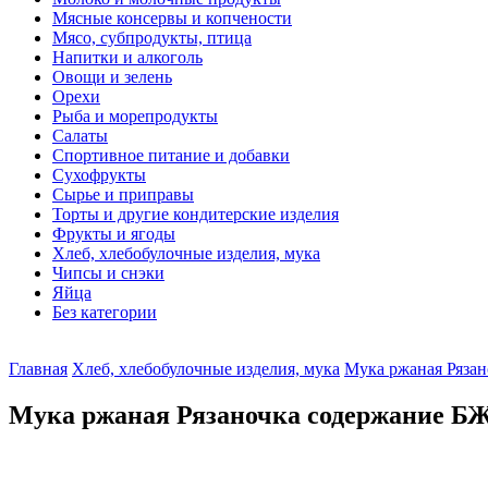
Мясные консервы и копчености
Мясо, субпродукты, птица
Напитки и алкоголь
Овощи и зелень
Орехи
Рыба и морепродукты
Салаты
Спортивное питание и добавки
Сухофрукты
Сырье и приправы
Торты и другие кондитерские изделия
Фрукты и ягоды
Хлеб, хлебобулочные изделия, мука
Чипсы и снэки
Яйца
Без категории
Главная
Хлеб, хлебобулочные изделия, мука
Мука ржаная Рязан
Мука ржаная Рязаночка содержание БЖУ