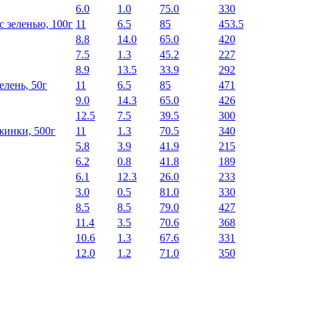
6.0
1.0
75.0
330
 зеленью, 100г
11
6.5
85
453.5
8.8
14.0
65.0
420
7.5
1.3
45.2
227
8.9
13.5
33.9
292
елень, 50г
11
6.5
85
471
9.0
14.3
65.0
426
12.5
7.5
39.5
300
жинки, 500г
11
1.3
70.5
340
5.8
3.9
41.9
215
6.2
0.8
41.8
189
6.1
12.3
26.0
233
3.0
0.5
81.0
330
8.5
8.5
79.0
427
11.4
3.5
70.6
368
10.6
1.3
67.6
331
12.0
1.2
71.0
350