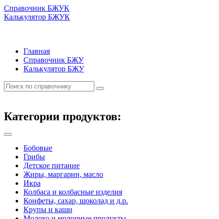
Справочник БЖУК
Калькулятор БЖУК
Главная
Справочник БЖУ
Калькулятор БЖУ
Категории продуктов:
Бобовые
Грибы
Детское питание
Жиры, маргарин, масло
Икра
Колбаса и колбасные изделия
Конфеты, сахар, шоколад и д.р.
Крупы и каши
Молоко и молочные продукты