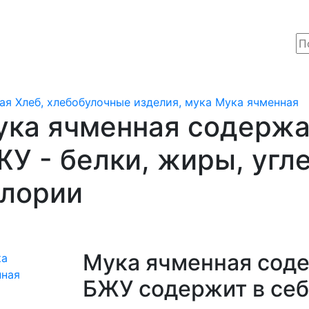
ая
Хлеб, хлебобулочные изделия, мука
Мука ячменная
ука ячменная содерж
У - белки, жиры, угл
алории
Мука ячменная сод
БЖУ содержит в себ