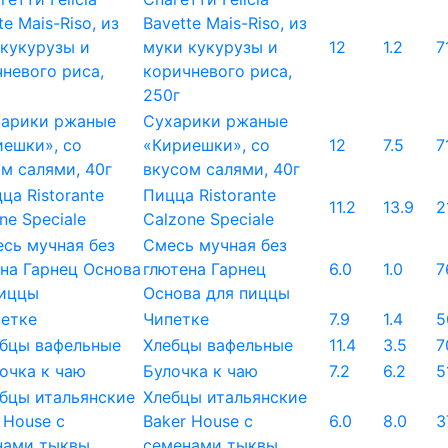
Bavette Mais-Riso, из
муки кукурузы и
12
1.2
7
коричневого риса,
250г
Сухарики ржаные
«Кириешки», со
12
7.5
7
вкусом салями, 40г
Пицца Ristorante
11.2
13.9
2
Calzone Speciale
Смесь мучная без
глютена Гарнец
6.0
1.0
7
Основа для пиццы
Чипетке
7.9
1.4
5
Хлебцы вафельные
11.4
3.5
7
Булочка к чаю
7.2
6.2
5
Хлебцы итальянские
Baker House с
6.0
8.0
3
семенами тыквы