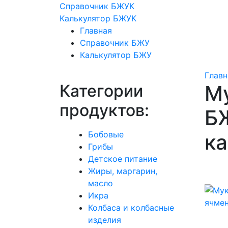
Справочник БЖУК
Калькулятор БЖУК
Главная
Справочник БЖУ
Калькулятор БЖУ
Главн
Категории
М
продуктов:
БЖ
Бобовые
к
Грибы
Детское питание
Жиры, маргарин,
масло
Икра
Колбаса и колбасные
изделия