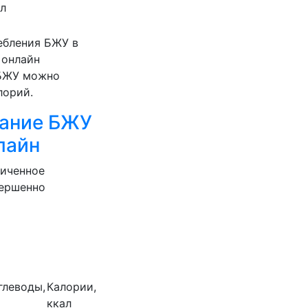
ал
ебления БЖУ в
 онлайн
 БЖУ можно
лорий.
жание БЖУ
лайн
ниченное
вершенно
глеводы,
Калории,
ккал