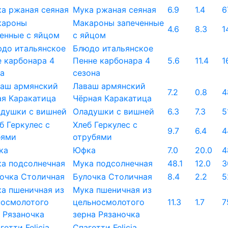
Мука ржаная сеяная
6.9
1.4
6
Макароны запеченные
4.6
8.3
1
с яйцом
Блюдо итальянское
Пенне карбонара 4
5.6
11.4
1
сезона
Лаваш армянский
7.2
0.8
4
Чёрная Каракатица
Оладушки с вишней
6.3
7.3
5
Хлеб Геркулес с
9.7
6.4
4
отрубями
Юфка
7.0
20.0
4
Мука подсолнечная
48.1
12.0
3
Булочка Столичная
8.4
2.2
5
Мука пшеничная из
цельносмолотого
11.3
1.7
7
зерна Рязаночка
Спагетти Felicia