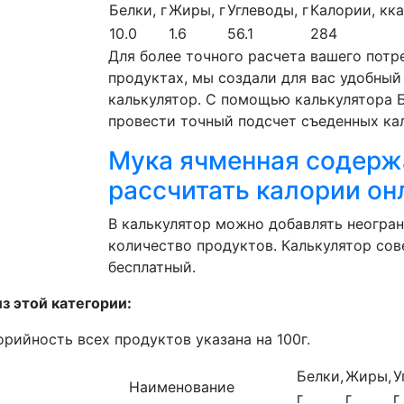
Белки, г
Жиры, г
Углеводы, г
Калории, кк
10.0
1.6
56.1
284
Для более точного расчета вашего потр
продуктах, мы создали для вас удобный
калькулятор. С помощью калькулятора
провести точный подсчет съеденных ка
Мука ячменная содер
рассчитать калории он
В калькулятор можно добавлять неогра
количество продуктов. Калькулятор со
бесплатный.
з этой категории:
орийность всех продуктов указана на 100г.
Белки,
Жиры,
У
Наименование
г
г
г