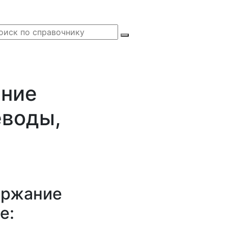
ание
еводы,
ержание
е: