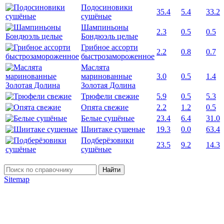
Подосиновики
35.4
5.4
33.2
сушёные
Шампиньоны
2.3
0.5
0.5
Бондюэль целые
Грибное ассорти
2.2
0.8
0.7
быстрозамороженное
Маслята
маринованные
3.0
0.5
1.4
Золотая Долина
Трюфели свежие
5.9
0.5
5.3
Опята свежие
2.2
1.2
0.5
Белые сушёные
23.4
6.4
31.0
Шиитаке сушеные
19.3
0.0
63.4
Подберёзовики
23.5
9.2
14.3
сушёные
Найти
Sitemap