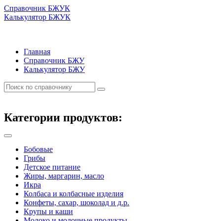
Справочник БЖУК
Калькулятор БЖУК
Главная
Справочник БЖУ
Калькулятор БЖУ
Категории продуктов:
Бобовые
Грибы
Детское питание
Жиры, маргарин, масло
Икра
Колбаса и колбасные изделия
Конфеты, сахар, шоколад и д.р.
Крупы и каши
Молоко и молочные продукты