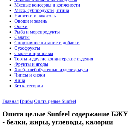
Мясные консервы и копчености
Мясо, субпродукты, птица
Напитки и алкоголь
Овощи и зелень
Орехи
Рыба и морепродукты
Салаты
Спортивное питание и добавки
Сухофрукты
Сырье и приправы
Торты и другие кондитерские изделия
Фрукты и ягоды
Хлеб, хлебобулочные изделия, мука
Чипсы и снэки
Яйца
Без категории
Главная
Грибы
Опята целые Sunfeel
Опята целые Sunfeel содержание БЖУ
- белки, жиры, углеводы, калории