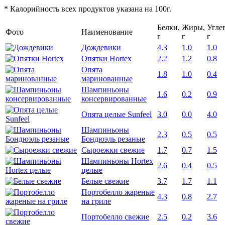
* Калорийность всех продуктов указана на 100г.
Белки,
Жиры,
Угле
Фото
Наименование
г
г
г
Дождевики
4.3
1.0
1.0
Опятки Hortex
2.2
1.2
0.8
Опята
1.8
1.0
0.4
маринованные
Шампиньоны
1.6
0.2
0.9
консервированные
Опята целые Sunfeel
3.0
0.0
4.0
Шампиньоны
2.3
0.5
0.5
Бондюэль резаные
Сыроежки свежие
1.7
0.7
1.5
Шампиньоны Hortex
2.6
0.4
0.5
целые
Белые свежие
3.7
1.7
1.1
Портобелло жареные
4.3
0.8
2.7
на гриле
Портобелло свежие
2.5
0.2
3.6