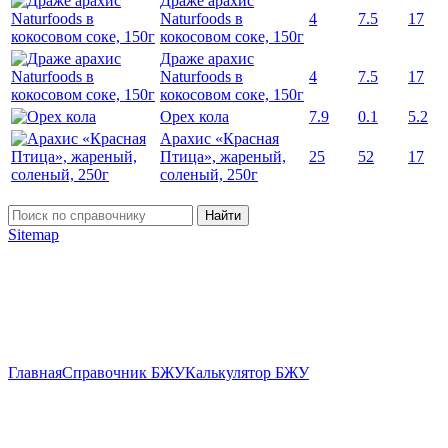
Драже арахис
Naturfoods в
4
7.5
17
кокосовом соке, 150г
Драже арахис
Naturfoods в
4
7.5
17
кокосовом соке, 150г
Орех кола
7.9
0.1
5.2
Арахис «Красная
Птица», жареный,
25
52
17
соленый, 250г
Найти
Sitemap
Главная
Справочник БЖУ
Калькулятор БЖУ