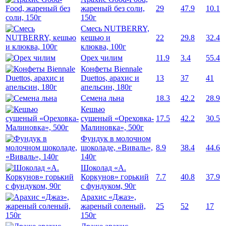
жареный без соли,
29
47.9
10.1
150г
Смесь NUTBERRY,
кешью и
22
29.8
32.4
клюква, 100г
Орех чилим
11.9
3.4
55.4
Конфеты Biennale
Duettos, арахис и
13
37
41
апельсин, 180г
Семена льна
18.3
42.2
28.9
Кешью
сушеный «Ореховка-
17.5
42.2
30.5
Малиновка», 500г
Фундук в молочном
шоколаде, «Виваль»,
8.9
38.4
44.6
140г
Шоколад «А.
Коркунов» горький
7.7
40.8
37.9
с фундуком, 90г
Арахис «Джаз»,
жареный соленый,
25
52
17
150г