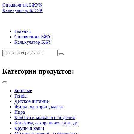
Справочник БЖУК
Калькулятор БЖУК
Главная
Справочник БЖУ
Калькулятор БЖУ
Категории продуктов:
Бобовые
Грибы
Детское питание
Жиры, маргарин, масло
Икра
Колбаса и колбасные изделия
Конфеты, сахар, шоколад и д.р.
Крупы и каши
Молоко и молочные продукты