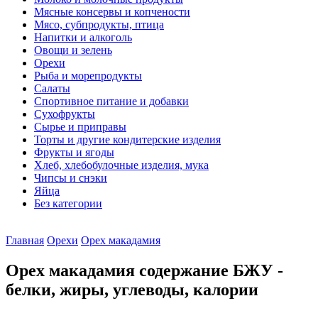
Мясные консервы и копчености
Мясо, субпродукты, птица
Напитки и алкоголь
Овощи и зелень
Орехи
Рыба и морепродукты
Салаты
Спортивное питание и добавки
Сухофрукты
Сырье и приправы
Торты и другие кондитерские изделия
Фрукты и ягоды
Хлеб, хлебобулочные изделия, мука
Чипсы и снэки
Яйца
Без категории
Главная
Орехи
Орех макадамия
Орех макадамия содержание БЖУ -
белки, жиры, углеводы, калории