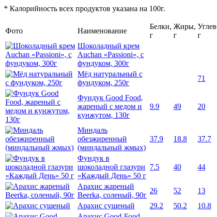
* Калорийность всех продуктов указана на 100г.
Белки,
Жиры,
Углев
Фото
Наименование
г
г
г
Шоколадный крем
Auchan «Passioni», с
фундуком, 300г
Мёд натуральный с
71
фундуком, 250г
Фундук Good Food,
жареный с медом и
9.9
49
20
кунжутом, 130г
Миндаль
обезжиренный
37.9
18.8
37.7
(миндальный жмых)
Фундук в
шоколадной глазури
7.5
40
44
«Каждый День» 50 г
Арахис жареный
26
52
13
Beerka, соленый, 90г
Арахис сушеный
29.2
50.2
10.8
Арахис Good-Food,