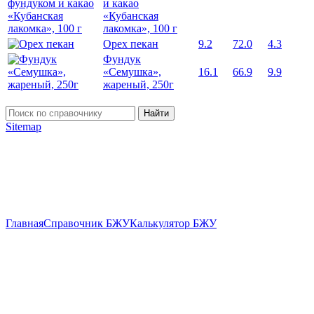
и какао
«Кубанская
лакомка», 100 г
Орех пекан
9.2
72.0
4.3
Фундук
«Семушка»,
16.1
66.9
9.9
жареный, 250г
Найти
Sitemap
Главная
Справочник БЖУ
Калькулятор БЖУ