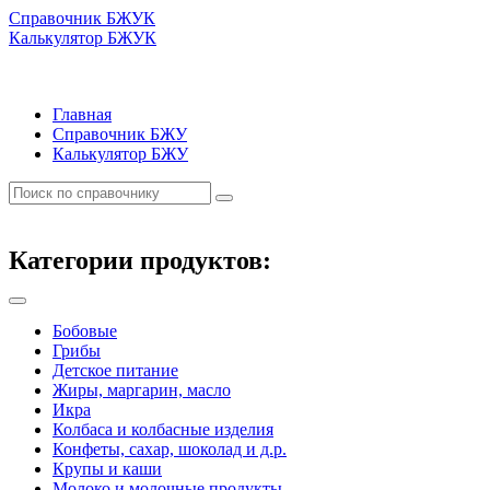
Справочник БЖУК
Калькулятор БЖУК
Главная
Справочник БЖУ
Калькулятор БЖУ
Категории продуктов:
Бобовые
Грибы
Детское питание
Жиры, маргарин, масло
Икра
Колбаса и колбасные изделия
Конфеты, сахар, шоколад и д.р.
Крупы и каши
Молоко и молочные продукты