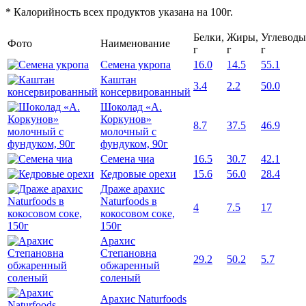
* Калорийность всех продуктов указана на 100г.
Белки,
Жиры,
Углеводы
Фото
Наименование
г
г
г
Семена укропа
16.0
14.5
55.1
Каштан
3.4
2.2
50.0
консервированный
Шоколад «А.
Коркунов»
8.7
37.5
46.9
молочный с
фундуком, 90г
Семена чиа
16.5
30.7
42.1
Кедровые орехи
15.6
56.0
28.4
Драже арахис
Naturfoods в
4
7.5
17
кокосовом соке,
150г
Арахис
Степановна
29.2
50.2
5.7
обжаренный
соленый
Арахис Naturfoods