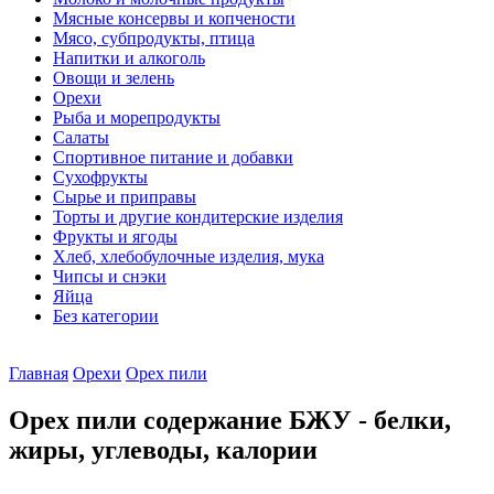
Мясные консервы и копчености
Мясо, субпродукты, птица
Напитки и алкоголь
Овощи и зелень
Орехи
Рыба и морепродукты
Салаты
Спортивное питание и добавки
Сухофрукты
Сырье и приправы
Торты и другие кондитерские изделия
Фрукты и ягоды
Хлеб, хлебобулочные изделия, мука
Чипсы и снэки
Яйца
Без категории
Главная
Орехи
Орех пили
Орех пили содержание БЖУ - белки,
жиры, углеводы, калории