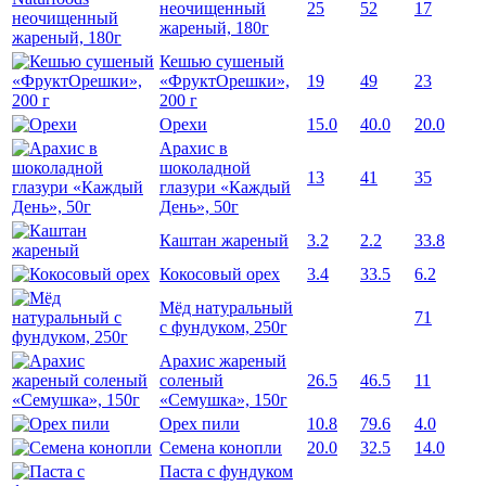
неочищенный
25
52
17
жареный, 180г
Кешью сушеный
«ФруктОрешки»,
19
49
23
200 г
Орехи
15.0
40.0
20.0
Арахис в
шоколадной
13
41
35
глазури «Каждый
День», 50г
Каштан жареный
3.2
2.2
33.8
Кокосовый орех
3.4
33.5
6.2
Мёд натуральный
71
с фундуком, 250г
Арахис жареный
соленый
26.5
46.5
11
«Семушка», 150г
Орех пили
10.8
79.6
4.0
Семена конопли
20.0
32.5
14.0
Паста с фундуком