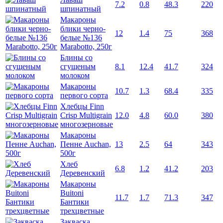
7.2
0.8
48.3
220
шпинатный
Макароны
блики черно-
12
1.4
75
368
белые №136
Marabotto, 250г
Блины со
сгущеным
8.1
12.4
41.7
324
молоком
Макароны
10.7
1.3
68.4
335
первого сорта
Хлебцы Finn
Crisp Multigrain
12.0
4.8
60.0
380
многозерновые
Макароны
Пенне Auchan,
13
2.5
64
343
500г
Хлеб
6.8
1.2
41.2
203
Деревенский
Макароны
Buitoni
11.7
1.7
71.3
347
Бантики
трехцветные
Закваска