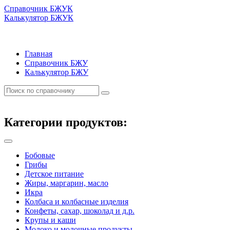
Справочник БЖУК
Калькулятор БЖУК
Главная
Справочник БЖУ
Калькулятор БЖУ
Категории продуктов:
Бобовые
Грибы
Детское питание
Жиры, маргарин, масло
Икра
Колбаса и колбасные изделия
Конфеты, сахар, шоколад и д.р.
Крупы и каши
Молоко и молочные продукты