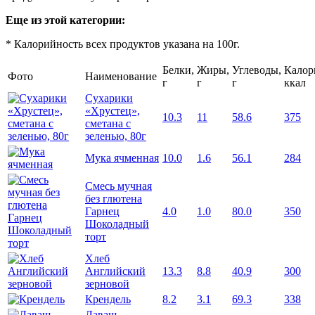
Еще из этой категории:
* Калорийность всех продуктов указана на 100г.
Белки,
Жиры,
Углеводы,
Калор
Фото
Наименование
г
г
г
ккал
Сухарики
«Хрустец»,
10.3
11
58.6
375
сметана с
зеленью, 80г
Мука ячменная
10.0
1.6
56.1
284
Смесь мучная
без глютена
Гарнец
4.0
1.0
80.0
350
Шоколадный
торт
Хлеб
Английский
13.3
8.8
40.9
300
зерновой
Крендель
8.2
3.1
69.3
338
Лаваш