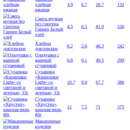
хлебная
3.9
0.7
26.7
132
ржаная
Смесь мучная
без глютена
4.5
0.5
81.0
330
Гарнец Белый
хлеб
Хлебцы
8.2
2.6
46.3
242
докторские
Оладушки с
вареной
6.8
9.1
49.5
299
сгущенкой
Сухарики
«Кириешки
Light» со
10.7
9.9
67.7
386
сметаной и
зеленью, 33г
Сухарики
«Хрустец»,
12
7.5
71
375
красная икра,
80г
Макаронные
изделия