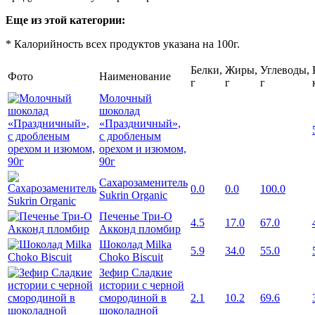
Еще из этой категории:
* Калорийность всех продуктов указана на 100г.
Белки,
Жиры,
Углеводы,
Фото
Наименование
г
г
г
Молочный
шоколад
«Праздничный»,
с дробленым
орехом и изюмом,
90г
Сахарозаменитель
0.0
0.0
100.0
Sukrin Organic
Печенье Три-О
4.5
17.0
67.0
Акконд пломбир
Шоколад Milka
5.9
34.0
55.0
Choko Biscuit
Зефир Сладкие
истории с черной
смородиной в
2.1
10.2
69.6
шоколадной