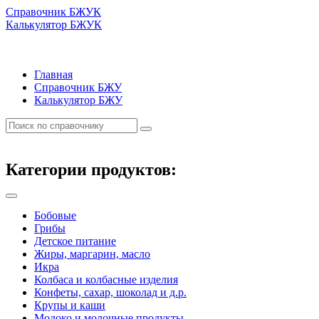
Справочник БЖУК
Калькулятор БЖУК
Главная
Справочник БЖУ
Калькулятор БЖУ
Категории продуктов:
Бобовые
Грибы
Детское питание
Жиры, маргарин, масло
Икра
Колбаса и колбасные изделия
Конфеты, сахар, шоколад и д.р.
Крупы и каши
Молоко и молочные продукты