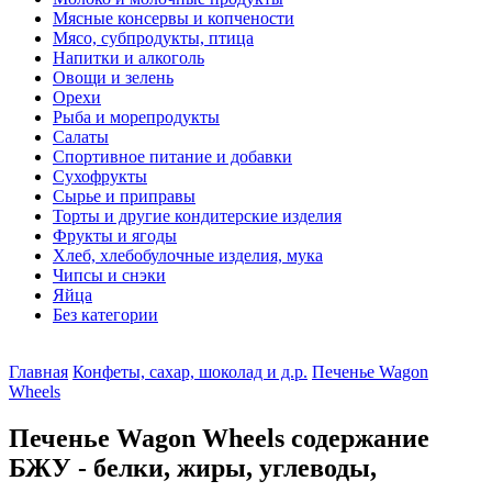
Мясные консервы и копчености
Мясо, субпродукты, птица
Напитки и алкоголь
Овощи и зелень
Орехи
Рыба и морепродукты
Салаты
Спортивное питание и добавки
Сухофрукты
Сырье и приправы
Торты и другие кондитерские изделия
Фрукты и ягоды
Хлеб, хлебобулочные изделия, мука
Чипсы и снэки
Яйца
Без категории
Главная
Конфеты, сахар, шоколад и д.р.
Печенье Wagon
Wheels
Печенье Wagon Wheels содержание
БЖУ - белки, жиры, углеводы,