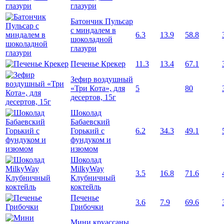
глазури
Батончик Пульсар
с миндалем в
6.3
13.9
58.8
шоколадной
глазури
Печенье Крекер
11.3
13.4
67.1
Зефир воздушный
«Три Кота», для
5
80
десертов, 15г
Шоколад
Бабаевский
Горький с
6.2
34.3
49.1
фундуком и
изюмом
Шоколад
MilkyWay
3.5
16.8
71.6
Клубничный
коктейль
Печенье
3.6
7.9
69.6
Грибочки
Мини круассаны