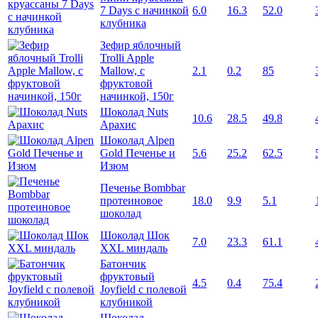
7 Days с начинкой
6.0
16.3
52.0
клубника
Зефир яблочный
Trolli Apple
Mallow, с
2.1
0.2
85
фруктовой
начинкой, 150г
Шоколад Nuts
10.6
28.5
49.8
Арахис
Шоколад Alpen
Gold Печенье и
5.6
25.2
62.5
Изюм
Печенье Bombbar
протеиновое
18.0
9.9
5.1
шоколад
Шоколад Шок
7.0
23.3
61.1
XXL миндаль
Батончик
фруктовый
4.5
0.4
75.4
Joyfield с полевой
клубникой
Шоколад