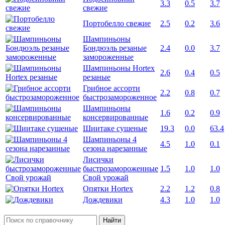
3.3
0.5
3.7
свежие
Портобелло свежие
2.5
0.2
3.6
Шампиньоны
Бондюэль резаные
2.4
0.0
3.7
замороженные
Шампиньоны Hortex
2.6
0.4
0.5
резаные
Грибное ассорти
2.2
0.8
0.7
быстрозамороженное
Шампиньоны
1.6
0.2
0.9
консервированные
Шиитаке сушеные
19.3
0.0
63.4
Шампиньоны 4
4.5
1.0
0.1
сезона нарезанные
Лисички
быстрозамороженные
1.5
1.0
1.0
Свой урожай
Опятки Hortex
2.2
1.2
0.8
Дождевики
4.3
1.0
1.0
Найти