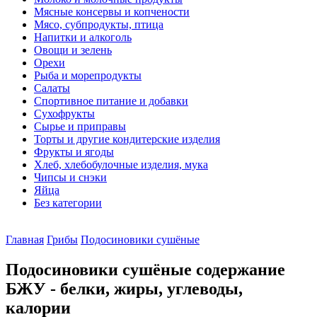
Мясные консервы и копчености
Мясо, субпродукты, птица
Напитки и алкоголь
Овощи и зелень
Орехи
Рыба и морепродукты
Салаты
Спортивное питание и добавки
Сухофрукты
Сырье и приправы
Торты и другие кондитерские изделия
Фрукты и ягоды
Хлеб, хлебобулочные изделия, мука
Чипсы и снэки
Яйца
Без категории
Главная
Грибы
Подосиновики сушёные
Подосиновики сушёные содержание
БЖУ - белки, жиры, углеводы,
калории