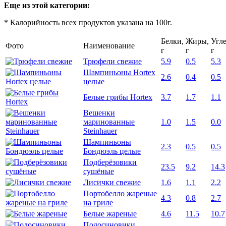
Еще из этой категории:
* Калорийность всех продуктов указана на 100г.
Белки,
Жиры,
Угл
Фото
Наименование
г
г
г
Трюфели свежие
5.9
0.5
5.3
Шампиньоны Hortex
2.6
0.4
0.5
целые
Белые грибы Hortex
3.7
1.7
1.1
Вешенки
маринованные
1.0
1.5
0.0
Steinhauer
Шампиньоны
2.3
0.5
0.5
Бондюэль целые
Подберёзовики
23.5
9.2
14.3
сушёные
Лисички свежие
1.6
1.1
2.2
Портобелло жареные
4.3
0.8
2.7
на гриле
Белые жареные
4.6
11.5
10.7
Подосиновики