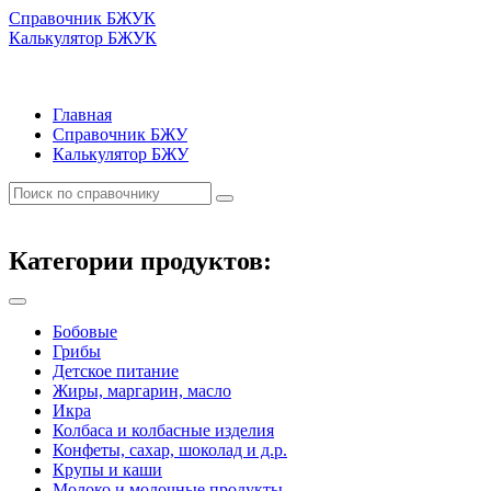
Справочник БЖУК
Калькулятор БЖУК
Главная
Справочник БЖУ
Калькулятор БЖУ
Категории продуктов:
Бобовые
Грибы
Детское питание
Жиры, маргарин, масло
Икра
Колбаса и колбасные изделия
Конфеты, сахар, шоколад и д.р.
Крупы и каши
Молоко и молочные продукты