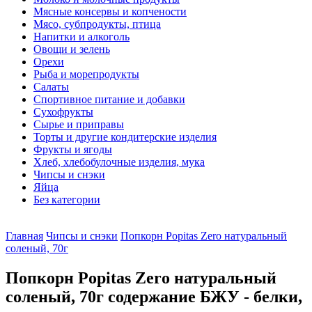
Мясные консервы и копчености
Мясо, субпродукты, птица
Напитки и алкоголь
Овощи и зелень
Орехи
Рыба и морепродукты
Салаты
Спортивное питание и добавки
Сухофрукты
Сырье и приправы
Торты и другие кондитерские изделия
Фрукты и ягоды
Хлеб, хлебобулочные изделия, мука
Чипсы и снэки
Яйца
Без категории
Главная
Чипсы и снэки
Попкорн Popitas Zero натуральный
соленый, 70г
Попкорн Popitas Zero натуральный
соленый, 70г содержание БЖУ - белки,