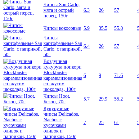
Чипсы San Carlo,
мята и острый
6.3
26
57
перец, 150г
Чипсы кокосовые
5.9
35.5
55.8
Чипсы
картофельные San
6.4
26
57
Carlo, с паприкой,
50г
Воздушная
кукуруза попкорн
Blockbuster
6
9
71.6
карамелизованная
со вкусом
шоколада, 100г
Чипсы Hoot,
5.7
29.9
55.2
Бекон, 70г
Кукурузные
чипсы Delicados,
Nachos с
7
25
61
кусочками
оливок и
паприкой, 150г