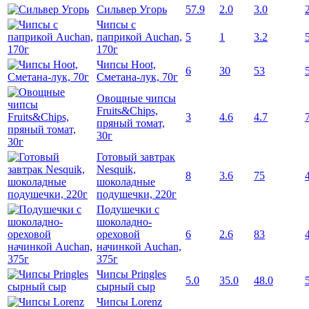
Сильвер Угорь
57.9
2.0
3.0
Чипсы с
паприкой Auchan,
5
1
3.2
170г
Чипсы Hoot,
6
30
53
Сметана-лук, 70г
Овощные чипсы
Fruits&Chips,
3
4.6
4.7
пряный томат,
30г
Готовый завтрак
Nesquik,
8
3.6
75
шоколадные
подушечки, 220г
Подушечки с
шоколадно-
ореховой
6
2.6
83
начинкой Auchan,
375г
Чипсы Pringles
5.0
35.0
48.0
сырный сыр
Чипсы Lorenz