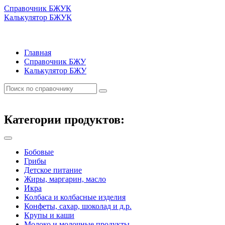
Справочник БЖУК
Калькулятор БЖУК
Главная
Справочник БЖУ
Калькулятор БЖУ
Категории продуктов:
Бобовые
Грибы
Детское питание
Жиры, маргарин, масло
Икра
Колбаса и колбасные изделия
Конфеты, сахар, шоколад и д.р.
Крупы и каши
Молоко и молочные продукты