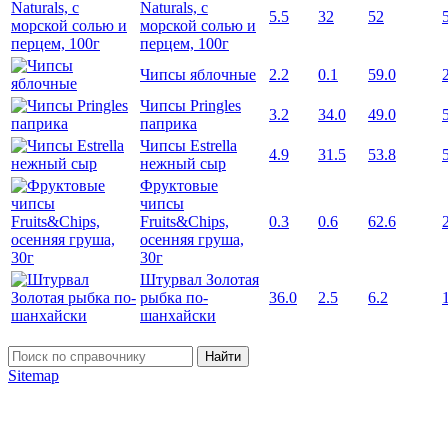
Naturals, с
5.5
32
52
морской солью и
перцем, 100г
Чипсы яблочные
2.2
0.1
59.0
Чипсы Pringles
3.2
34.0
49.0
паприка
Чипсы Estrella
4.9
31.5
53.8
нежный сыр
Фруктовые
чипсы
Fruits&Chips,
0.3
0.6
62.6
осенняя груша,
30г
Штурвал Золотая
рыбка по-
36.0
2.5
6.2
шанхайски
Найти
Sitemap