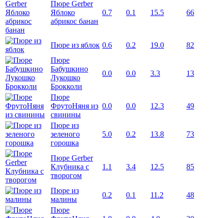
Пюре Gerber
Яблоко
0.7
0.1
15.5
66
абрикос банан
Пюре из яблок
0.6
0.2
19.0
82
Пюре
Бабушкино
0.0
0.0
3.3
13
Лукошко
Брокколи
Пюре
ФрутоНяня из
0.0
0.0
12.3
49
свинины
Пюре из
зеленого
5.0
0.2
13.8
73
горошка
Пюре Gerber
Клубника с
1.1
3.4
12.5
85
творогом
Пюре из
0.2
0.1
11.2
48
малины
Пюре