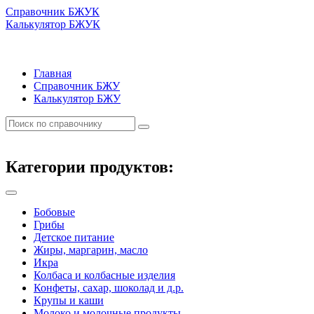
Справочник БЖУК
Калькулятор БЖУК
Главная
Справочник БЖУ
Калькулятор БЖУ
Категории продуктов:
Бобовые
Грибы
Детское питание
Жиры, маргарин, масло
Икра
Колбаса и колбасные изделия
Конфеты, сахар, шоколад и д.р.
Крупы и каши
Молоко и молочные продукты