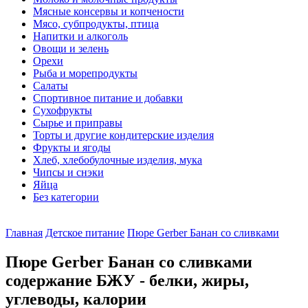
Мясные консервы и копчености
Мясо, субпродукты, птица
Напитки и алкоголь
Овощи и зелень
Орехи
Рыба и морепродукты
Салаты
Спортивное питание и добавки
Сухофрукты
Сырье и приправы
Торты и другие кондитерские изделия
Фрукты и ягоды
Хлеб, хлебобулочные изделия, мука
Чипсы и снэки
Яйца
Без категории
Главная
Детское питание
Пюре Gerber Банан со сливками
Пюре Gerber Банан со сливками
содержание БЖУ - белки, жиры,
углеводы, калории