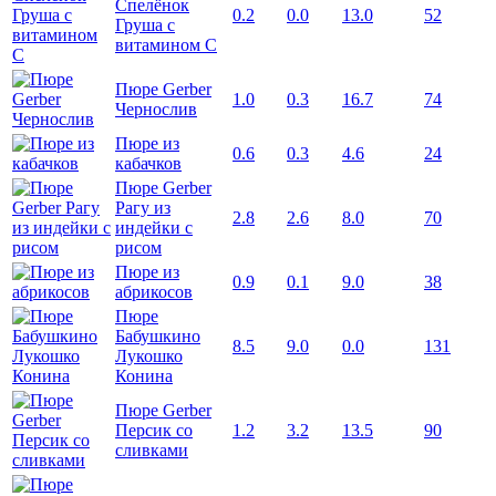
Спелёнок
0.2
0.0
13.0
52
Груша с
витамином С
Пюре Gerber
1.0
0.3
16.7
74
Чернослив
Пюре из
0.6
0.3
4.6
24
кабачков
Пюре Gerber
Рагу из
2.8
2.6
8.0
70
индейки с
рисом
Пюре из
0.9
0.1
9.0
38
абрикосов
Пюре
Бабушкино
8.5
9.0
0.0
131
Лукошко
Конина
Пюре Gerber
Персик со
1.2
3.2
13.5
90
сливками