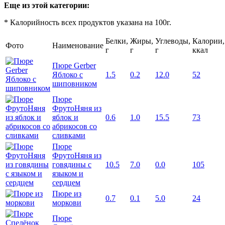
Еще из этой категории:
* Калорийность всех продуктов указана на 100г.
Белки,
Жиры,
Углеводы,
Калории,
Фото
Наименование
г
г
г
ккал
Пюре Gerber
Яблоко с
1.5
0.2
12.0
52
шиповником
Пюре
ФрутоНяня из
яблок и
0.6
1.0
15.5
73
абрикосов со
сливками
Пюре
ФрутоНяня из
говядины с
10.5
7.0
0.0
105
языком и
сердцем
Пюре из
0.7
0.1
5.0
24
моркови
Пюре