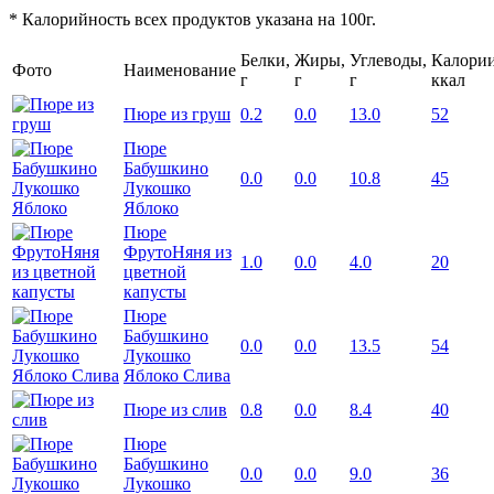
* Калорийность всех продуктов указана на 100г.
Белки,
Жиры,
Углеводы,
Калории
Фото
Наименование
г
г
г
ккал
Пюре из груш
0.2
0.0
13.0
52
Пюре
Бабушкино
0.0
0.0
10.8
45
Лукошко
Яблоко
Пюре
ФрутоНяня из
1.0
0.0
4.0
20
цветной
капусты
Пюре
Бабушкино
0.0
0.0
13.5
54
Лукошко
Яблоко Слива
Пюре из слив
0.8
0.0
8.4
40
Пюре
Бабушкино
0.0
0.0
9.0
36
Лукошко