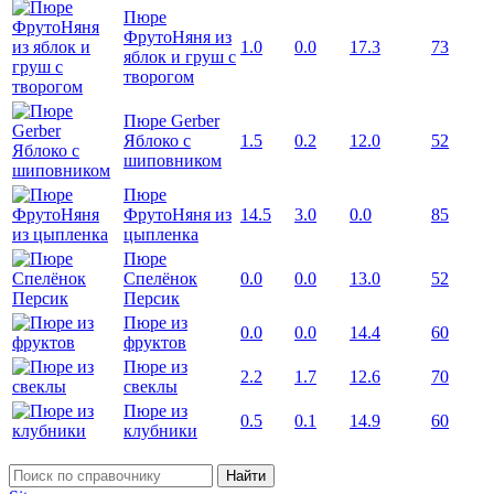
Пюре
ФрутоНяня из
1.0
0.0
17.3
73
яблок и груш с
творогом
Пюре Gerber
Яблоко с
1.5
0.2
12.0
52
шиповником
Пюре
ФрутоНяня из
14.5
3.0
0.0
85
цыпленка
Пюре
Спелёнок
0.0
0.0
13.0
52
Персик
Пюре из
0.0
0.0
14.4
60
фруктов
Пюре из
2.2
1.7
12.6
70
свеклы
Пюре из
0.5
0.1
14.9
60
клубники
Найти