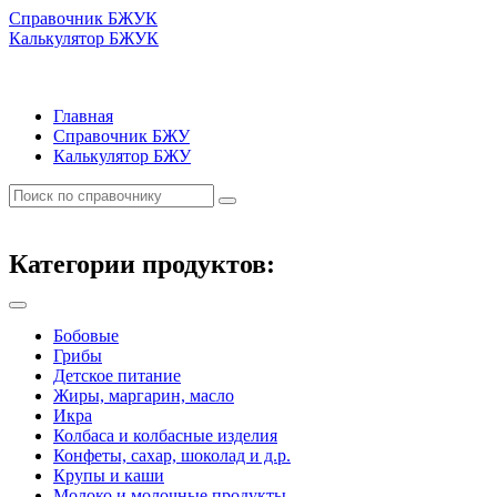
Справочник БЖУК
Калькулятор БЖУК
Главная
Справочник БЖУ
Калькулятор БЖУ
Категории продуктов:
Бобовые
Грибы
Детское питание
Жиры, маргарин, масло
Икра
Колбаса и колбасные изделия
Конфеты, сахар, шоколад и д.р.
Крупы и каши
Молоко и молочные продукты