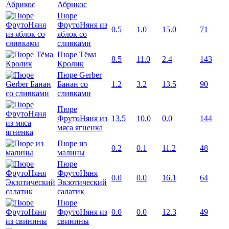
Абрикос
Пюре
ФрутоНяня из
0.5
1.0
15.0
71
яблок со
сливками
Пюре Тёма
8.5
11.0
2.4
143
Кролик
Пюре Gerber
Банан со
1.2
3.2
13.5
90
сливками
Пюре
ФрутоНяня из
13.5
10.0
0.0
144
мяса ягненка
Пюре из
0.2
0.1
11.2
48
малины
Пюре
ФрутоНяня
0.0
0.0
16.1
64
Экзотический
салатик
Пюре
ФрутоНяня из
0.0
0.0
12.3
49
свинины