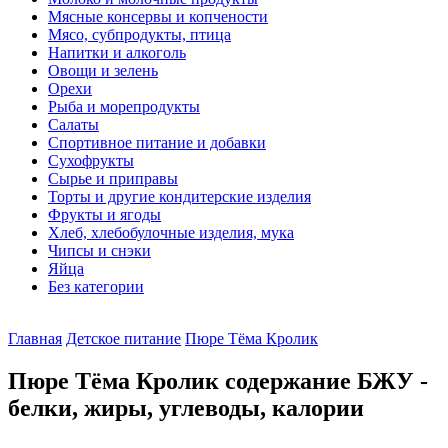
Мясные консервы и копчености
Мясо, субпродукты, птица
Напитки и алкоголь
Овощи и зелень
Орехи
Рыба и морепродукты
Салаты
Спортивное питание и добавки
Сухофрукты
Сырье и приправы
Торты и другие кондитерские изделия
Фрукты и ягоды
Хлеб, хлебобулочные изделия, мука
Чипсы и снэки
Яйца
Без категории
Главная
Детское питание
Пюре Тёма Кролик
Пюре Тёма Кролик содержание БЖУ -
белки, жиры, углеводы, калории