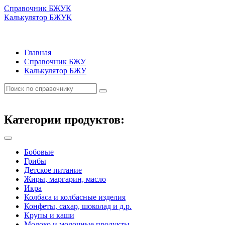
Справочник БЖУК
Калькулятор БЖУК
Главная
Справочник БЖУ
Калькулятор БЖУ
Категории продуктов:
Бобовые
Грибы
Детское питание
Жиры, маргарин, масло
Икра
Колбаса и колбасные изделия
Конфеты, сахар, шоколад и д.р.
Крупы и каши
Молоко и молочные продукты