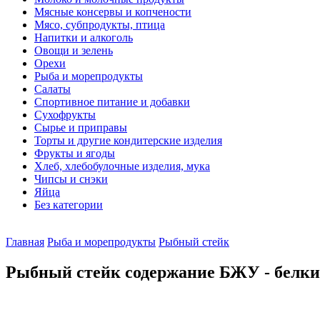
Мясные консервы и копчености
Мясо, субпродукты, птица
Напитки и алкоголь
Овощи и зелень
Орехи
Рыба и морепродукты
Салаты
Спортивное питание и добавки
Сухофрукты
Сырье и приправы
Торты и другие кондитерские изделия
Фрукты и ягоды
Хлеб, хлебобулочные изделия, мука
Чипсы и снэки
Яйца
Без категории
Главная
Рыба и морепродукты
Рыбный стейк
Рыбный стейк содержание БЖУ - белки,