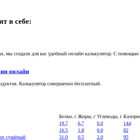
т в себе:
ах, мы создали для вас удобный онлайн калькулятор. С помощь
рии онлайн
одуктов. Калькулятор совершенно бесплатный.
Белки, г
Жиры, г
Углеводы, г
Калори
19.7
6.7
0.0
144
16.5
1.8
0.0
82
ог сушёный
31.0
0.5
2.0
95