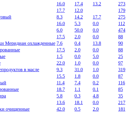
16.0
17.4
13.2
273
17.7
12.0
179
товый
8.3
14.2
17.7
275
16.0
5.3
0.0
112
6.0
50.0
0.0
474
17.5
2.0
0.0
88
ки Меридиан охлажденные
7.6
0.4
13.8
90
ированные
17.5
2.0
0.0
88
ные
1.5
0.0
5.0
25
е
22.0
1.0
0.0
97
епродуктов в масле
9.3
31.0
1.0
319
15.5
1.8
0.0
87
ный
11.4
7.4
0.2
116
рованные
18.7
1.1
0.1
85
ира
5.8
0.3
4.8
35
13.6
18.1
0.0
217
ки очищенные
42.0
0.5
2.0
181