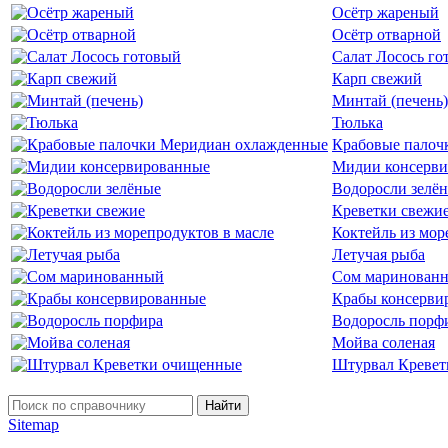
Осётр жареный
Осётр отварной
Салат Лосось го
Карп свежий
Минтай (печень)
Тюлька
Крабовые палоч
Мидии консерв
Водоросли зелё
Креветки свежи
Коктейль из мор
Летучая рыба
Сом маринован
Крабы консерви
Водоросль порф
Мойва соленая
Штурвал Кревет
Найти
Sitemap