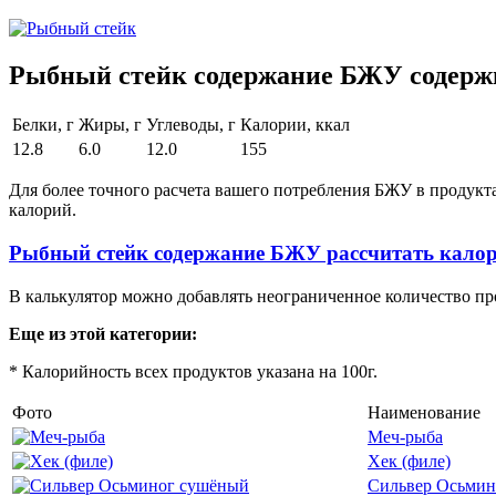
Рыбный стейк содержание БЖУ содержи
Белки, г
Жиры, г
Углеводы, г
Калории, ккал
12.8
6.0
12.0
155
Для более точного расчета вашего потребления БЖУ в продукт
калорий.
Рыбный стейк содержание БЖУ рассчитать кало
В калькулятор можно добавлять неограниченное количество пр
Еще из этой категории:
* Калорийность всех продуктов указана на 100г.
Фото
Наименование
Меч-рыба
Хек (филе)
Сильвер Осьмин