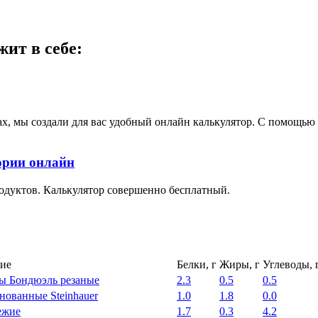
ит в себе:
ах, мы создали для вас удобный онлайн калькулятор. С помощь
ории онлайн
одуктов. Калькулятор совершенно бесплатный.
ие
Белки, г
Жиры, г
Углеводы, 
 Бондюэль резаные
2.3
0.5
0.5
нованные Steinhauer
1.0
1.8
0.0
ежие
1.7
0.3
4.2