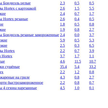
 Бондюэль целые
2.3
0.5
0.5
ы Hortex с картошкой
2.6
1.5
5.5
ежие
2.4
0.7
1.7
 Hortex резаные
2.6
0.4
0.5
ие
1.8
0.5
0.8
жие
1.9
0.8
2.7
 Бондюэль резаные замороженные
2.4
0.0
3.7
ежие
5.9
0.5
5.3
ежие
2.5
0.3
6.5
ы Hortex
2.2
0.7
3.9
 Hortex
3.7
1.7
1.1
ные
4.6
11.5
10.7
ки сушёные
35.4
5.4
33.2
ex
2.2
1.2
0.8
жареные на гриле
4.3
0.8
2.7
орти быстрозамороженное
2.2
0.8
0.7
 4 сезона нарезанные
4.5
1.0
0.1