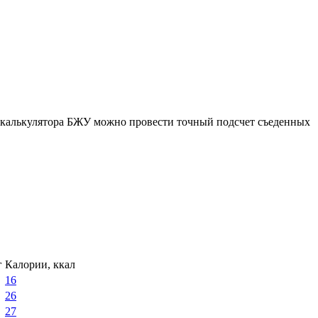
ю калькулятора БЖУ можно провести точный подсчет съеденных
г
Калории, ккал
16
26
27