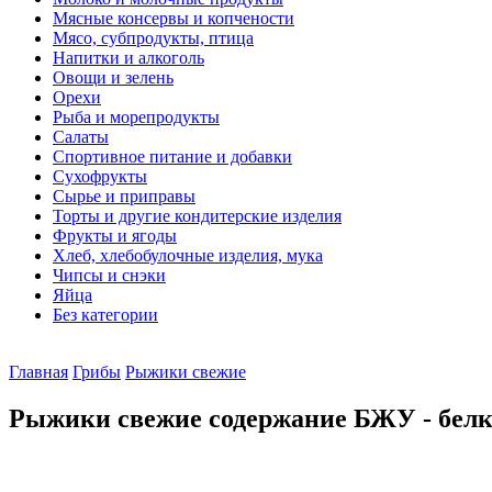
Мясные консервы и копчености
Мясо, субпродукты, птица
Напитки и алкоголь
Овощи и зелень
Орехи
Рыба и морепродукты
Салаты
Спортивное питание и добавки
Сухофрукты
Сырье и приправы
Торты и другие кондитерские изделия
Фрукты и ягоды
Хлеб, хлебобулочные изделия, мука
Чипсы и снэки
Яйца
Без категории
Главная
Грибы
Рыжики свежие
Рыжики свежие содержание БЖУ - белк