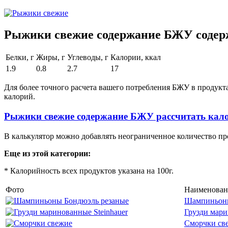
Рыжики свежие содержание БЖУ содерж
Белки, г
Жиры, г
Углеводы, г
Калории, ккал
1.9
0.8
2.7
17
Для более точного расчета вашего потребления БЖУ в продукт
калорий.
Рыжики свежие содержание БЖУ рассчитать кал
В калькулятор можно добавлять неограниченное количество пр
Еще из этой категории:
* Калорийность всех продуктов указана на 100г.
Фото
Наименован
Шампиньоны
Грузди мари
Сморчки св