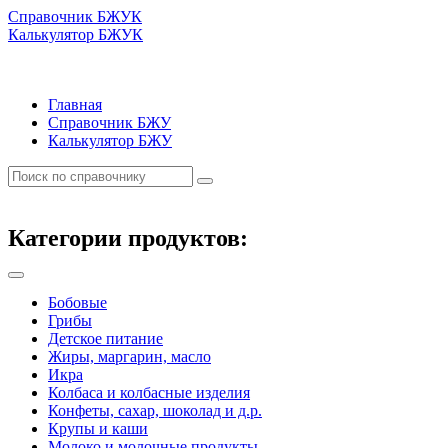
Справочник БЖУК
Калькулятор БЖУК
Главная
Справочник БЖУ
Калькулятор БЖУ
Категории продуктов:
Бобовые
Грибы
Детское питание
Жиры, маргарин, масло
Икра
Колбаса и колбасные изделия
Конфеты, сахар, шоколад и д.р.
Крупы и каши
Молоко и молочные продукты