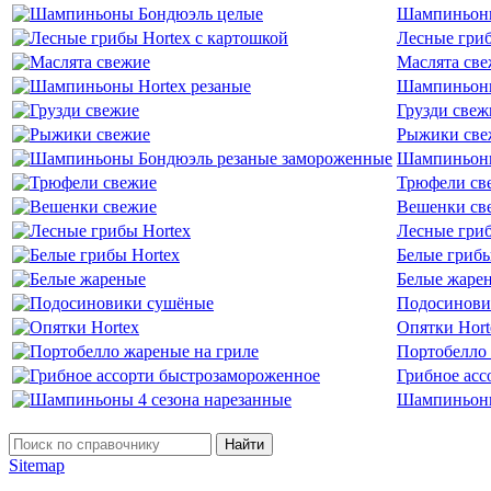
Шампиньоны
Лесные гриб
Маслята св
Шампиньоны
Грузди свеж
Рыжики све
Шампиньоны
Трюфели св
Вешенки св
Лесные гриб
Белые грибы
Белые жаре
Подосинови
Опятки Hort
Портобелло 
Грибное асс
Шампиньоны
Найти
Sitemap