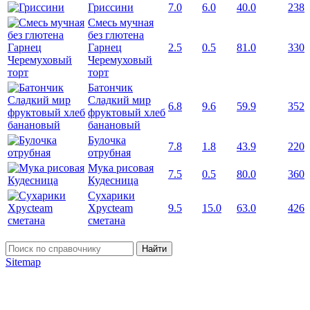
Гриссини
7.0
6.0
40.0
238
Смесь мучная
без глютена
Гарнец
2.5
0.5
81.0
330
Черемуховый
торт
Батончик
Сладкий мир
6.8
9.6
59.9
352
фруктовый хлеб
банановый
Булочка
7.8
1.8
43.9
220
отрубная
Мука рисовая
7.5
0.5
80.0
360
Кудесница
Сухарики
Хрусteam
9.5
15.0
63.0
426
сметана
Найти
Sitemap