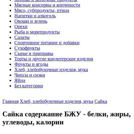
Мясные консервы и копчености
Мясо, субпродукты, птица
Напитки и алкоголь
Овощи и зелень
Орехи
Рыба и морепродукты
Салаты
Спортивное питание и добавки
Сухофрукты
Сырье и приправы
Торты и другие кондитерские изделия
Фрукты и ягоды
Хлеб, хлебобулочные изделия, мука
Чипсы и снэки
Яйца
Без категории
Главная
Хлеб, хлебобулочные изделия, мука
Сайка
Сайка содержание БЖУ - белки, жиры,
углеводы, калории