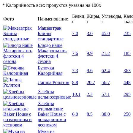
* Калорийность всех продуктов указана на 100г.
Белки,
Жиры,
Углеводы,
Кало
Фото
Наименование
г
г
г
ккал
Макзавтрак
Блины
7.0
3.0
45.0
235
стандартные
Блюдо наше
Макароны по-
7.6
9.9
21.2
185
флотски 4
сезона
Булочка
7.3
9.6
62.4
363
Калорийная
Лапша Роллтон
8.8
20.7
56.7
448
Хлебцы
10.1
2.3
57.1
295
цельнозерновые
Хлебцы
итальянские
Baker House с
6.0
8.5
38.0
250
розмарином и
чесноком
Мука из