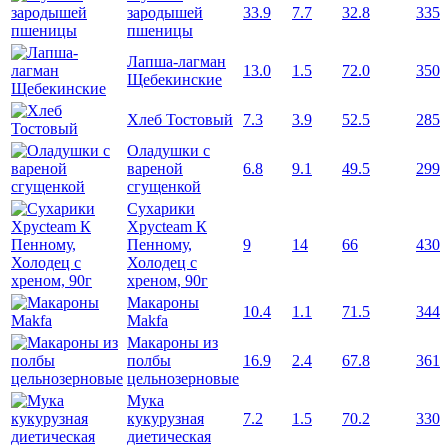
зародышей
33.9
7.7
32.8
335
пшеницы
Лапша-лагман
13.0
1.5
72.0
350
Щебекинские
Хлеб Тостовый
7.3
3.9
52.5
285
Оладушки с
вареной
6.8
9.1
49.5
299
сгущенкой
Сухарики
Хрусteam К
Пенному,
9
14
66
430
Холодец с
хреном, 90г
Макароны
10.4
1.1
71.5
344
Makfa
Макароны из
полбы
16.9
2.4
67.8
361
цельнозерновые
Мука
кукурузная
7.2
1.5
70.2
330
диетическая