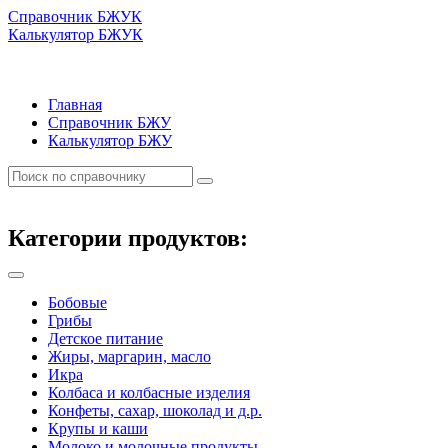
Справочник БЖУК
Калькулятор БЖУК
Главная
Справочник БЖУ
Калькулятор БЖУ
Категории продуктов:
Бобовые
Грибы
Детское питание
Жиры, маргарин, масло
Икра
Колбаса и колбасные изделия
Конфеты, сахар, шоколад и д.р.
Крупы и каши
Молоко и молочные продукты