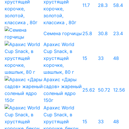
хрустящей
11.7
28.3
58.4
корочке,
золотой,
классика , 80г
Семена горчицы
25.8
30.8
23.4
Арахис World
Cup Snack, в
хрустящей
15
33
48
корочке,
шашлык, 80 г
Арахис «Дары
садов» жареный
25.62
50.72
12.56
соленый ядро
150г
Арахис World
Cup Snack, в
хрустящей
15
33
48
корочке, бекон,