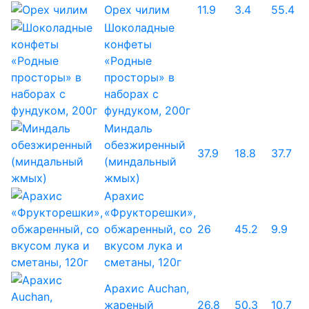
Орех чилим
11.9
3.4
55.4
Шоколадные
конфеты
«Родные
просторы» в
наборах с
фундуком, 200г
Миндаль
обезжиренный
37.9
18.8
37.7
(миндальный
жмых)
Арахис
«Фрукторешки»,
обжаренный, со
26
45.2
9.9
вкусом лука и
сметаны, 120г
Арахис Auchan,
жареный
26.8
50.3
10.7