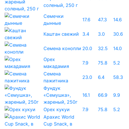
соленый, 250 г
Семечки
17.6
47.3
14.6
дынные
Каштан свежий
3.4
3.0
30.6
Семена конопли
20.0
32.5
14.0
Орех
7.9
75.8
5.2
макадамия
Семена
23.0
6.4
58.3
пажитника
Фундук
«Семушка»,
16.1
66.9
9.9
жареный, 250г
Орех кукуи
7.9
75.8
5.2
Арахис World
Cup Snack, в