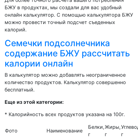
Для более точного расчета вашего потребления
БЖУ в продуктах, мы создали для вас удобный
онлайн калькулятор. С помощью калькулятора БЖУ
можно провести точный подсчет съеденных
калорий.
Семечки подсолнечника
содержание БЖУ рассчитать
калории онлайн
В калькулятор можно добавлять неограниченное
количество продуктов. Калькулятор совершенно
бесплатный.
Еще из этой категории:
* Калорийность всех продуктов указана на 100г.
Белки,
Жиры,
Углево
Фото
Наименование
г
г
г