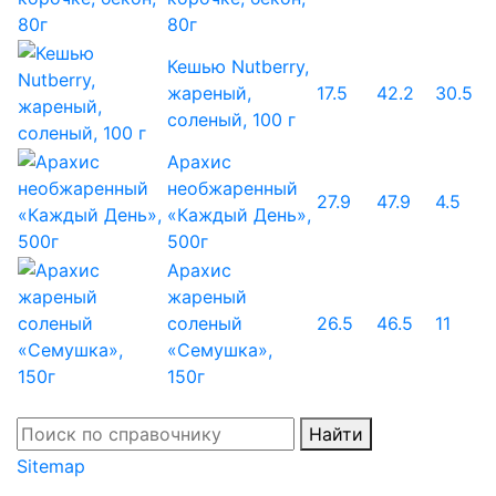
80г
Кешью Nutberry,
жареный,
17.5
42.2
30.5
соленый, 100 г
Арахис
необжаренный
27.9
47.9
4.5
«Каждый День»,
500г
Арахис
жареный
соленый
26.5
46.5
11
«Семушка»,
150г
Найти
Sitemap