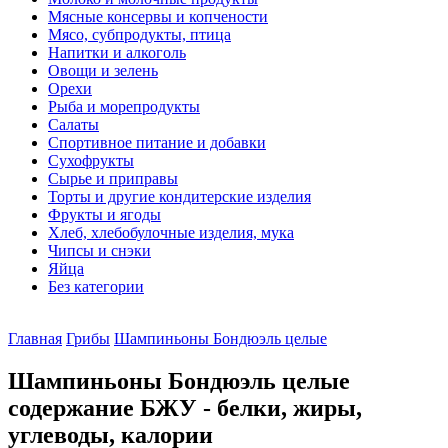
Мясные консервы и копчености
Мясо, субпродукты, птица
Напитки и алкоголь
Овощи и зелень
Орехи
Рыба и морепродукты
Салаты
Спортивное питание и добавки
Сухофрукты
Сырье и приправы
Торты и другие кондитерские изделия
Фрукты и ягоды
Хлеб, хлебобулочные изделия, мука
Чипсы и снэки
Яйца
Без категории
Главная
Грибы
Шампиньоны Бондюэль целые
Шампиньоны Бондюэль целые
содержание БЖУ - белки, жиры,
углеводы, калории