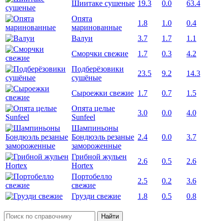
Шиитаке сушеные
19.3
0.0
63.4
Опята
1.8
1.0
0.4
маринованные
Валуи
3.7
1.7
1.1
Сморчки свежие
1.7
0.3
4.2
Подберёзовики
23.5
9.2
14.3
сушёные
Сыроежки свежие
1.7
0.7
1.5
Опята целые
3.0
0.0
4.0
Sunfeel
Шампиньоны
Бондюэль резаные
2.4
0.0
3.7
замороженные
Грибной жульен
2.6
0.5
2.6
Hortex
Портобелло
2.5
0.2
3.6
свежие
Грузди свежие
1.8
0.5
0.8
Найти