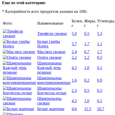
Еще из этой категории:
* Калорийность всех продуктов указана на 100г.
Белки,
Жиры,
Углеводы,
Фото
Наименование
г
г
г
Трюфели свежие
5.9
0.5
5.3
Белые грибы
3.7
1.7
1.1
Hortex
Маслята свежие
2.4
0.7
1.7
Опята свежие
2.2
1.2
0.5
Шампиньоны
Каждый день
4.3
1.0
0.1
резаные
Шампиньоны
1.6
0.2
0.9
консервированные
Шампиньоны
2.3
0.5
0.5
Бондюэль целые
Шампиньоны
4.3
1.0
0.1
свежие
Белые жареные
4.6
11.5
10.7