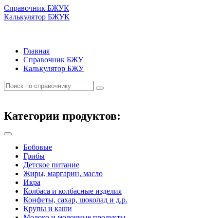
Справочник БЖУК
Калькулятор БЖУК
Главная
Справочник БЖУ
Калькулятор БЖУ
Категории продуктов:
Бобовые
Грибы
Детское питание
Жиры, маргарин, масло
Икра
Колбаса и колбасные изделия
Конфеты, сахар, шоколад и д.р.
Крупы и каши
Молоко и молочные продукты