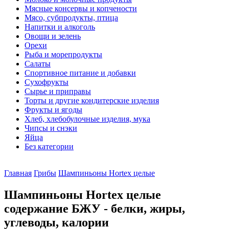
Мясные консервы и копчености
Мясо, субпродукты, птица
Напитки и алкоголь
Овощи и зелень
Орехи
Рыба и морепродукты
Салаты
Спортивное питание и добавки
Сухофрукты
Сырье и приправы
Торты и другие кондитерские изделия
Фрукты и ягоды
Хлеб, хлебобулочные изделия, мука
Чипсы и снэки
Яйца
Без категории
Главная
Грибы
Шампиньоны Hortex целые
Шампиньоны Hortex целые
содержание БЖУ - белки, жиры,
углеводы, калории