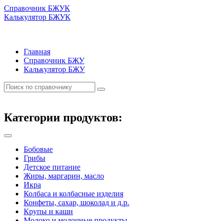
Справочник БЖУК
Калькулятор БЖУК
Главная
Справочник БЖУ
Калькулятор БЖУ
Категории продуктов:
Бобовые
Грибы
Детское питание
Жиры, маргарин, масло
Икра
Колбаса и колбасные изделия
Конфеты, сахар, шоколад и д.р.
Крупы и каши
Молоко и молочные продукты