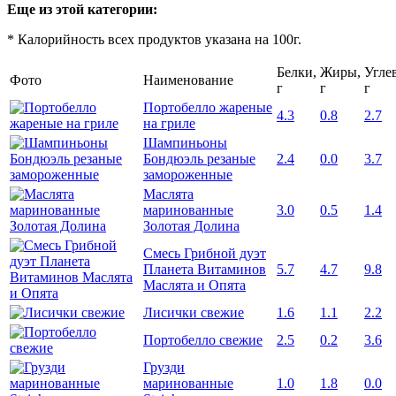
Еще из этой категории:
* Калорийность всех продуктов указана на 100г.
Белки,
Жиры,
Угле
Фото
Наименование
г
г
г
Портобелло жареные
4.3
0.8
2.7
на гриле
Шампиньоны
Бондюэль резаные
2.4
0.0
3.7
замороженные
Маслята
маринованные
3.0
0.5
1.4
Золотая Долина
Смесь Грибной дуэт
Планета Витаминов
5.7
4.7
9.8
Маслята и Опята
Лисички свежие
1.6
1.1
2.2
Портобелло свежие
2.5
0.2
3.6
Грузди
маринованные
1.0
1.8
0.0