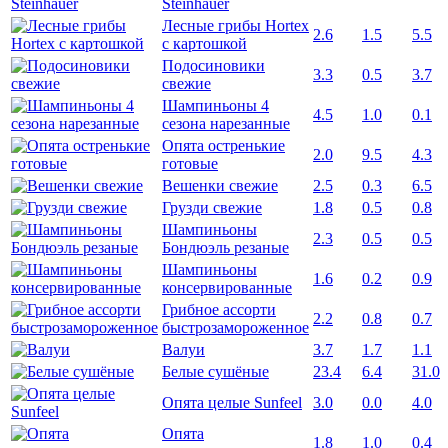
Steinhauer
Лесные грибы Hortex
2.6
1.5
5.5
с картошкой
Подосиновики
3.3
0.5
3.7
свежие
Шампиньоны 4
4.5
1.0
0.1
сезона нарезанные
Опята остренькие
2.0
9.5
4.3
готовые
Вешенки свежие
2.5
0.3
6.5
Грузди свежие
1.8
0.5
0.8
Шампиньоны
2.3
0.5
0.5
Бондюэль резаные
Шампиньоны
1.6
0.2
0.9
консервированные
Грибное ассорти
2.2
0.8
0.7
быстрозамороженное
Валуи
3.7
1.7
1.1
Белые сушёные
23.4
6.4
31.0
Опята целые Sunfeel
3.0
0.0
4.0
Опята
1.8
1.0
0.4