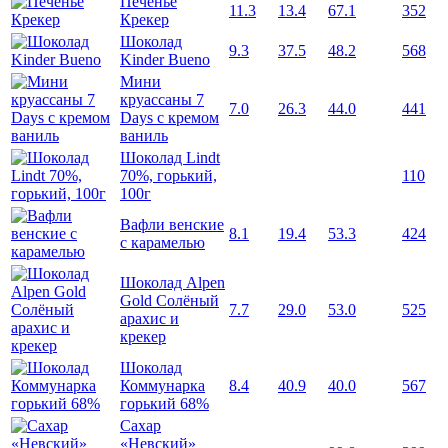
Печенье
11.3
13.4
67.1
352
Крекер
Шоколад
9.3
37.5
48.2
568
Kinder Bueno
Мини
круассаны 7
7.0
26.3
44.0
441
Days с кремом
ваниль
Шоколад Lindt
70%, горький,
110
100г
Вафли венские
8.1
19.4
53.3
424
с карамелью
Шоколад Alpen
Gold Солёный
7.7
29.0
53.0
525
арахис и
крекер
Шоколад
Коммунарка
8.4
40.9
40.0
567
горький 68%
Сахар
«Невский»