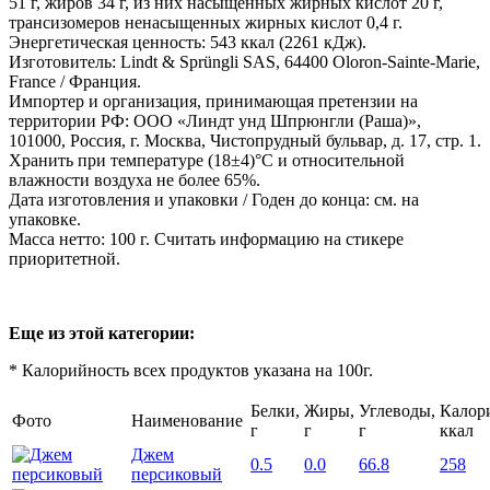
51 г, жиров 34 г, из них насыщенных жирных кислот 20 г,
трансизомеров ненасыщенных жирных кислот 0,4 г.
Энергетическая ценность: 543 ккал (2261 кДж).
Изгoтoвитeль: Lindt & Sprüngli SAS, 64400 Oloron-Sainte-Marie,
France / Фpaнция.
Импортер и организация, принимающая претензии на
территории РФ: ООО «Линдт унд Шпрюнгли (Раша)»,
101000, Россия, г. Москва, Чистопрудный бульвар, д. 17, стр. 1.
Хранить при температуре (18±4)°С и относительной
влажности воздуха не более 65%.
Дата изготовления и упаковки / Годен до конца: см. на
упаковке.
Macca нeттo: 100 г. Считать информацию на стикере
приоритетной.
Еще из этой категории:
* Калорийность всех продуктов указана на 100г.
Белки,
Жиры,
Углеводы,
Калор
Фото
Наименование
г
г
г
ккал
Джем
0.5
0.0
66.8
258
персиковый