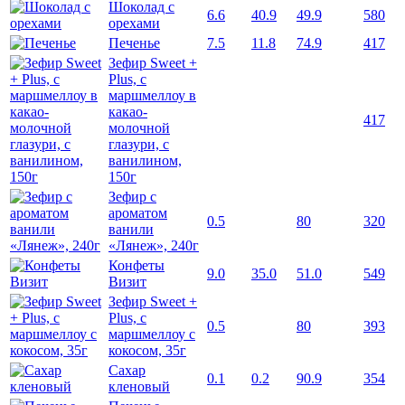
Шоколад с
6.6
40.9
49.9
580
орехами
Печенье
7.5
11.8
74.9
417
Зефир Sweet +
Plus, с
маршмеллоу в
какао-
417
молочной
глазури, с
ванилином,
150г
Зефир с
ароматом
0.5
80
320
ванили
«Лянеж», 240г
Конфеты
9.0
35.0
51.0
549
Визит
Зефир Sweet +
Plus, с
0.5
80
393
маршмеллоу с
кокосом, 35г
Сахар
0.1
0.2
90.9
354
кленовый