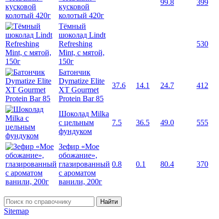
99.8
399
кусковой
колотый 420г
Тёмный
шоколад Lindt
Refreshing
530
Mint, с мятой,
150г
Батончик
Dymatize Elite
37.6
14.1
24.7
412
XT Gourmet
Protein Bar 85
Шоколад Milka
с цельным
7.5
36.5
49.0
555
фундуком
Зефир «Мое
обожание»,
глазированный
0.8
0.1
80.4
370
с ароматом
ванили, 200г
Найти
Sitemap