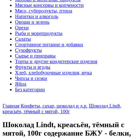
Мясные консервы и копчености
Мясо, субпродукты, птица
Напитки и алкоголь
Овощи и зелень
Орехи
Рыба и морепродукты
Салаты
Спортивное питание и добавки
Сухофрукты
Сырье и приправы
Торты и другие кондитерские изделия
Фрукты и ягоды
Хлеб, хлебобулочные изделия, мука
Чипсы и снэки
Яйца
Без категории
Главная
Конфеты, сахар, шоколад и д.р.
Шоколад Lindt,
креасьён, тёмный с мятой, 100г
Шоколад Lindt, креасьён, тёмный с
мятой, 100г содержание БЖУ - белки,