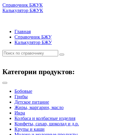
Справочник БЖУК
Калькулятор БЖУК
Главная
Справочник БЖУ
Калькулятор БЖУ
Категории продуктов:
Бобовые
Грибы
Детское питание
Жиры, маргарин, масло
Икра
Колбаса и колбасные изделия
Конфеты, сахар, шоколад и д.р.
Крупы и каши
Молоко и молочные продукты