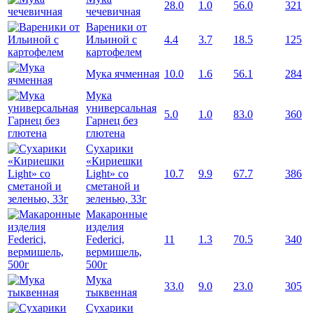
28.0
1.0
56.0
321
чечевичная
Вареники от
Ильиной с
4.4
3.7
18.5
125
картофелем
Мука ячменная
10.0
1.6
56.1
284
Мука
универсальная
5.0
1.0
83.0
360
Гарнец без
глютена
Сухарики
«Кириешки
Light» со
10.7
9.9
67.7
386
сметаной и
зеленью, 33г
Макаронные
изделия
Federici,
11
1.3
70.5
340
вермишель,
500г
Мука
33.0
9.0
23.0
305
тыквенная
Сухарики