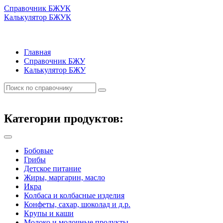
Справочник БЖУК
Калькулятор БЖУК
Главная
Справочник БЖУ
Калькулятор БЖУ
Категории продуктов:
Бобовые
Грибы
Детское питание
Жиры, маргарин, масло
Икра
Колбаса и колбасные изделия
Конфеты, сахар, шоколад и д.р.
Крупы и каши
Молоко и молочные продукты