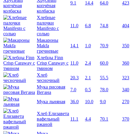
Хрусteam
9.1
14.4
64.0
423
копчёная
колбаска
Хлебные
палочки
11.0
6.8
74.8
404
Manifesto с
солью
Макароны
Makfa
14.1
1.0
70.9
350
гречневые
Хлебцы Finn
Crisp Caraway с
11.0
2.4
60.0
360
тмином
Хлеб
20.3
2.1
55.5
323
чесночный
Мука рисовая
7.0
0.5
78.0
340
Вегана
Мука льняная
36.0
10.0
9.0
270
Хлеб Елизавета
вафельный
11.1
4.4
70.1
370
ржаной
Мука