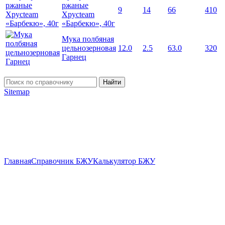
ржаные
9
14
66
410
Хрусteam
«Барбекю», 40г
Мука полбяная
цельнозерновая
12.0
2.5
63.0
320
Гарнец
Найти
Sitemap
Главная
Справочник БЖУ
Калькулятор БЖУ