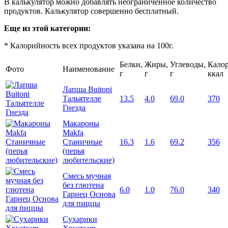
В калькулятор можно добавлять неограниченное количество
продуктов. Калькулятор совершенно бесплатный.
Еще из этой категории:
* Калорийность всех продуктов указана на 100г.
Белки,
Жиры,
Углеводы,
Калор
Фото
Наименование
г
г
г
ккал
Лапша Buitoni
Тальятелле
13.5
4.0
69.0
370
Гнезда
Макароны
Makfa
Станичные
16.3
1.6
69.2
356
(перья
любительские)
Смесь мучная
без глютена
6.0
1.0
76.0
340
Гарнец Основа
для пиццы
Сухарики