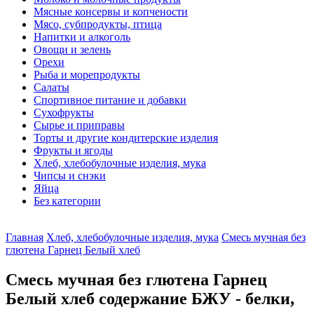
Мясные консервы и копчености
Мясо, субпродукты, птица
Напитки и алкоголь
Овощи и зелень
Орехи
Рыба и морепродукты
Салаты
Спортивное питание и добавки
Сухофрукты
Сырье и приправы
Торты и другие кондитерские изделия
Фрукты и ягоды
Хлеб, хлебобулочные изделия, мука
Чипсы и снэки
Яйца
Без категории
Главная
Хлеб, хлебобулочные изделия, мука
Смесь мучная без
глютена Гарнец Белый хлеб
Смесь мучная без глютена Гарнец
Белый хлеб содержание БЖУ - белки,