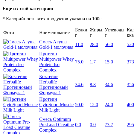
Еще из этой категории:
* Калорийность всех продуктов указана на 100г.
Белки,
Жиры,
Углеводы,
Кал
Фото
Наименование
г
г
г
кка
Смесь Агуша
11.0
28.0
56.0
520
Gold-1 молочная
Протеин
Multipower Whey
75.0
1.7
15.0
373
Protein Iso
Complex
Коктейль
Herbalife
34.6
8.8
34.6
356
Протеиновый
Формула 1
Протеин
CytoSport Muscle
50.0
12.0
24.0
400
Milk Light
Смесь Optimum
Pre-Load Creatine
0.0
0.0
73.7
295
Complex