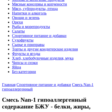
Мясные консервы и копчености
Мясо, субпродукты, птица
Напитки и алкоголь
Овощи и зелень
Орехи
Рыба и морепродукты
Салаты
Спортивное питание и добавки
Сухофрукты
Сырье и приправы
Торты и другие кондитерские изделия
Фрукты и ягоды
Хлеб, хлебобулочные изделия, мука
Чипсы и снэки
Яйца
Без категории
Главная
Спортивное питание и добавки
Смесь Nan-1
гипоаллергенный
Смесь Nan-1 гипоаллергенный
содержание БЖУ - белки, жиры,