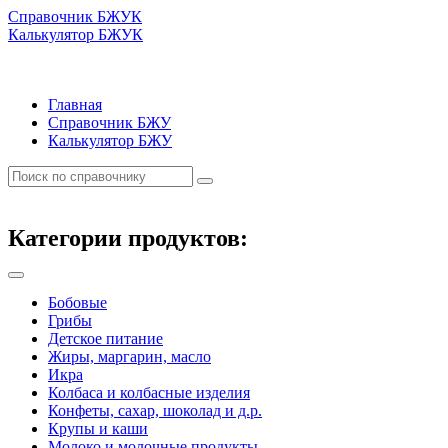
Справочник БЖУК
Калькулятор БЖУК
Главная
Справочник БЖУ
Калькулятор БЖУ
Категории продуктов:
Бобовые
Грибы
Детское питание
Жиры, маргарин, масло
Икра
Колбаса и колбасные изделия
Конфеты, сахар, шоколад и д.р.
Крупы и каши
Молоко и молочные продукты