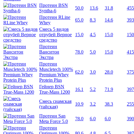
Протеин BSN
50.0
13.6
31.8
455
Syntha-6
Протеин RLine
65.0
8.3
14.6
393
Whey
Смесь 5 видов
отрубей Верное
15.0
4.5
15.0
150
средство
Протеин
Ванситон
78.0
5.0
15.0
415
Экстра
Протеин
Muscletech 100%
62.0
3.0
28.0
375
Premium Whey
Protein Plus
Гейнер BSN
16.1
5.2
71.9
397
True-Mass 1200
Смесь сиамская
10.9
3.2
38.3
255
(тайская)
Протеин San
78.0
6.0
6.0
390
Meta Force 5.0
Протеин
Optimum 100%
80.6
4.8
6.5
387