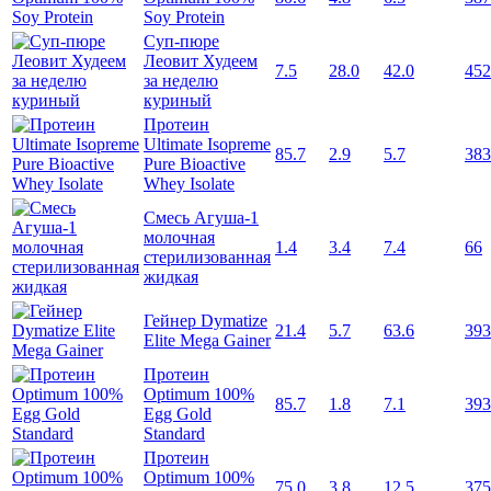
Soy Protein
Суп-пюре
Леовит Худеем
7.5
28.0
42.0
452
за неделю
куриный
Протеин
Ultimate Isopreme
85.7
2.9
5.7
383
Pure Bioactive
Whey Isolate
Смесь Агуша-1
молочная
1.4
3.4
7.4
66
стерилизованная
жидкая
Гейнер Dymatize
21.4
5.7
63.6
393
Elite Mega Gainer
Протеин
Optimum 100%
85.7
1.8
7.1
393
Egg Gold
Standard
Протеин
Optimum 100%
75.0
3.8
12.5
375