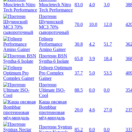
Muscletech Nitro
83.0
4.0
3.0
38
Tech Performance
Протеин
Щучинский
70.0
10.0
12.0
42
МСЗ 70%
сывороточный
Гейнер
Performance
30.8
4.2
51.7
36
Amino Gainer
Протеин BSN
65.8
3.9
18.4
36
Syntha-6 Isolate
Гейнер Optimum
Pro Complex
37.7
5.0
53.5
40
Gainer
Протеин
Ultimate ISO-
88.5
0.0
0.0
35
Cool
Каша овсяная
Bombbar
20.0
4.6
27.0
23
протеиновая
мёд-миндаль
Протеин Syntrax
85.2
0.0
0.0
33