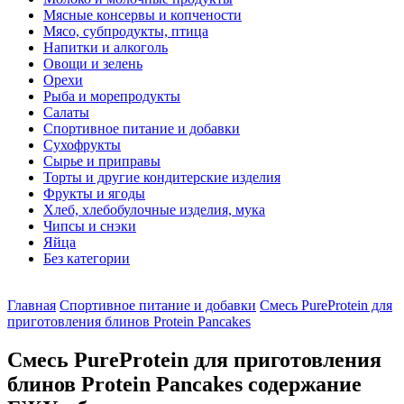
Мясные консервы и копчености
Мясо, субпродукты, птица
Напитки и алкоголь
Овощи и зелень
Орехи
Рыба и морепродукты
Салаты
Спортивное питание и добавки
Сухофрукты
Сырье и приправы
Торты и другие кондитерские изделия
Фрукты и ягоды
Хлеб, хлебобулочные изделия, мука
Чипсы и снэки
Яйца
Без категории
Главная
Спортивное питание и добавки
Смесь PureProtein для
приготовления блинов Protein Pancakes
Смесь PureProtein для приготовления
блинов Protein Pancakes содержание