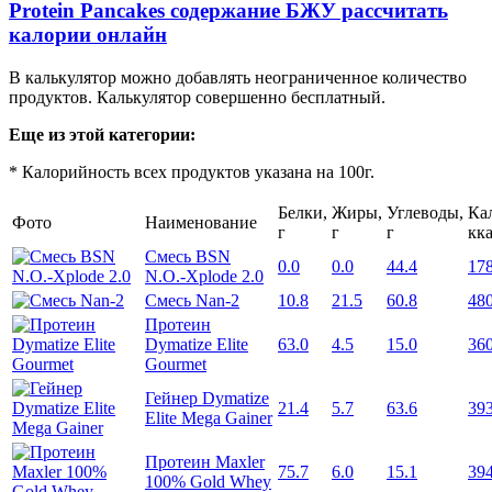
Protein Pancakes содержание БЖУ рассчитать
калории онлайн
В калькулятор можно добавлять неограниченное количество
продуктов. Калькулятор совершенно бесплатный.
Еще из этой категории:
* Калорийность всех продуктов указана на 100г.
Белки,
Жиры,
Углеводы,
Ка
Фото
Наименование
г
г
г
кк
Смесь BSN
0.0
0.0
44.4
17
N.O.-Xplode 2.0
Смесь Nan-2
10.8
21.5
60.8
48
Протеин
Dymatize Elite
63.0
4.5
15.0
36
Gourmet
Гейнер Dymatize
21.4
5.7
63.6
39
Elite Mega Gainer
Протеин Maxler
75.7
6.0
15.1
39
100% Gold Whey