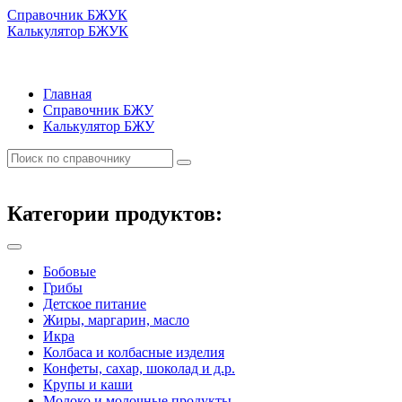
Справочник БЖУК
Калькулятор БЖУК
Главная
Справочник БЖУ
Калькулятор БЖУ
Категории продуктов:
Бобовые
Грибы
Детское питание
Жиры, маргарин, масло
Икра
Колбаса и колбасные изделия
Конфеты, сахар, шоколад и д.р.
Крупы и каши
Молоко и молочные продукты