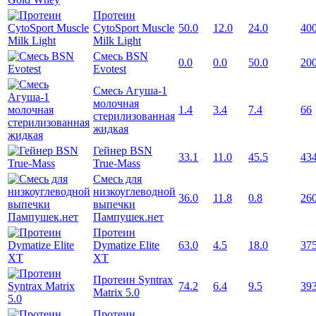
Протеин
CytoSport Muscle
50.0
12.0
24.0
40
Milk Light
Смесь BSN
0.0
0.0
50.0
20
Evotest
Смесь Агуша-1
молочная
1.4
3.4
7.4
66
стерилизованная
жидкая
Гейнер BSN
33.1
11.0
45.5
43
True-Mass
Смесь для
низкоуглеводной
36.0
11.8
0.8
26
выпечки
Пампушек.нет
Протеин
Dymatize Elite
63.0
4.5
18.0
37
XT
Протеин Syntrax
74.2
6.4
9.5
39
Matrix 5.0
Протеин