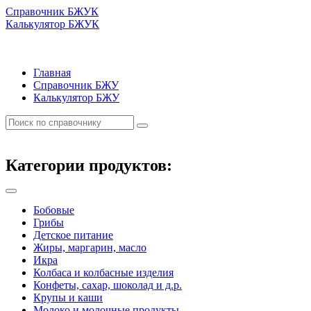
Справочник БЖУК
Калькулятор БЖУК
Главная
Справочник БЖУ
Калькулятор БЖУ
Категории продуктов:
Бобовые
Грибы
Детское питание
Жиры, маргарин, масло
Икра
Колбаса и колбасные изделия
Конфеты, сахар, шоколад и д.р.
Крупы и каши
Молоко и молочные продукты