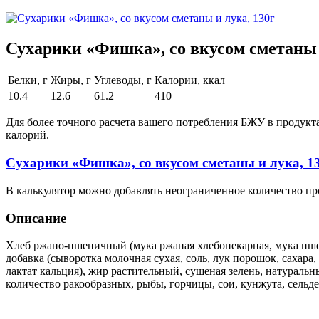
Сухарики «Фишка», со вкусом сметаны 
Белки, г
Жиры, г
Углеводы, г
Калории, ккал
10.4
12.6
61.2
410
Для более точного расчета вашего потребления БЖУ в продукт
калорий.
Сухарики «Фишка», со вкусом сметаны и лука, 1
В калькулятор можно добавлять неограниченное количество пр
Описание
Хлеб ржано-пшеничный (мука ржаная хлебопекарная, мука пшен
добавка (сыворотка молочная сухая, соль, лук порошок, сахара,
лактат кальция), жир растительный, сушеная зелень, натураль
количество ракообразных, рыбы, горчицы, сои, кунжута, сельд