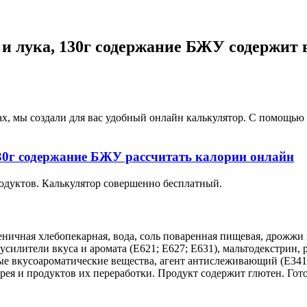
и лука, 130г содержание БЖУ содержит в
ах, мы создали для вас удобный онлайн калькулятор. С помощь
30г содержание БЖУ рассчитать калории онлайн
одуктов. Калькулятор совершенно бесплатный.
ичная хлебопекарная, вода, соль поваренная пищевая, дрожжи 
 усилители вкуса и аромата (Е621; Е627; Е631), мальтодекстрин,
ные вкусоароматические вещества, агент антислеживающий (Е341
ерея и продуктов их переработки. Продукт содержит глютен. Гот