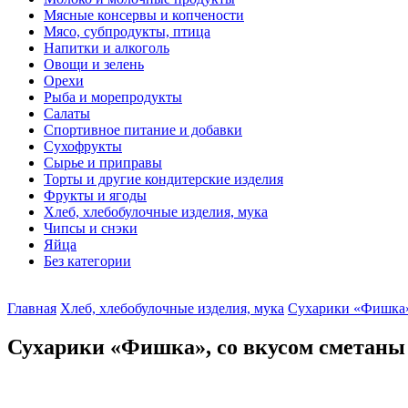
Мясные консервы и копчености
Мясо, субпродукты, птица
Напитки и алкоголь
Овощи и зелень
Орехи
Рыба и морепродукты
Салаты
Спортивное питание и добавки
Сухофрукты
Сырье и приправы
Торты и другие кондитерские изделия
Фрукты и ягоды
Хлеб, хлебобулочные изделия, мука
Чипсы и снэки
Яйца
Без категории
Главная
Хлеб, хлебобулочные изделия, мука
Сухарики «Фишка»,
Сухарики «Фишка», со вкусом сметаны 