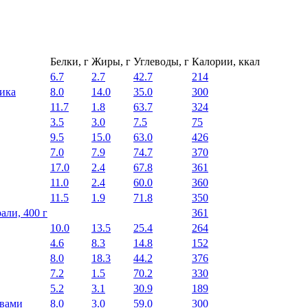
Белки, г
Жиры, г
Углеводы, г
Калории, ккал
6.7
2.7
42.7
214
ника
8.0
14.0
35.0
300
11.7
1.8
63.7
324
3.5
3.0
7.5
75
9.5
15.0
63.0
426
7.0
7.9
74.7
370
17.0
2.4
67.8
361
11.0
2.4
60.0
360
11.5
1.9
71.8
350
ли, 400 г
361
10.0
13.5
25.4
264
4.6
8.3
14.8
152
8.0
18.3
44.2
376
7.2
1.5
70.2
330
5.2
3.1
30.9
189
авами
8.0
3.0
59.0
300