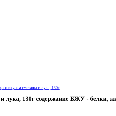
 со вкусом сметаны и лука, 130г
и лука, 130г содержание БЖУ - белки, ж