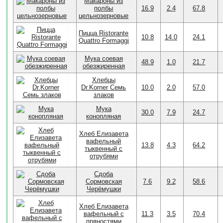
Макароны из
полбы
16.9
2.4
67.8
цельнозерновые
Пицца Ristorante
10.8
14.0
24.1
Quattro Formaggi
Мука соевая
48.9
1.0
21.7
обезжиренная
Хлебцы
Dr.Korner Семь
10.0
2.0
57.0
злаков
Мука
30.0
7.9
24.7
конопляная
Хлеб Елизавета
вафельный
13.8
4.3
64.2
тыквенный с
отрубями
Сдоба
Сормовская
7.6
9.2
58.6
Черёмушки
Хлеб Елизавета
вафельный с
11.3
3.5
70.4
пряностями