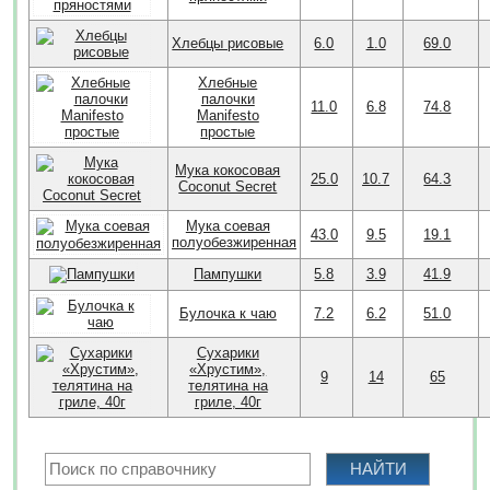
Хлебцы рисовые
6.0
1.0
69.0
Хлебные
палочки
11.0
6.8
74.8
Manifesto
простые
Мука кокосовая
25.0
10.7
64.3
Coconut Secret
Мука соевая
43.0
9.5
19.1
полуобезжиренная
Пампушки
5.8
3.9
41.9
Булочка к чаю
7.2
6.2
51.0
Сухарики
«Хрустим»,
9
14
65
телятина на
гриле, 40г
НАЙТИ