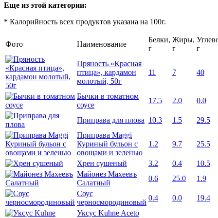
Еще из этой категории:
* Калорийность всех продуктов указана на 100г.
Белки,
Жиры,
Углев
Фото
Наименование
г
г
г
Пряность «Красная
птица», кардамон
11
7
40
молотый, 50г
Бычки в томатном
17.5
2.0
0.0
соусе
Приправа для плова
10.3
1.5
29.5
Приправа Maggi
Куриный бульон с
1.2
9.7
25.5
овощами и зеленью
Хрен сушеный
3.2
0.4
10.5
Майонез Махеевъ
0.6
25.0
1.9
Салатный
Соус
0.4
0.0
19.4
черносмородиновый
Уксус Kuhne Aceto