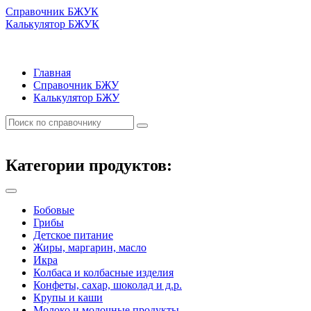
Справочник БЖУК
Калькулятор БЖУК
Главная
Справочник БЖУ
Калькулятор БЖУ
Категории продуктов:
Бобовые
Грибы
Детское питание
Жиры, маргарин, масло
Икра
Колбаса и колбасные изделия
Конфеты, сахар, шоколад и д.р.
Крупы и каши
Молоко и молочные продукты