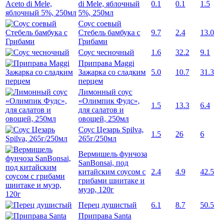
di Mele, яблочный
0.1
0.1
1.5
5%, 250мл
Соус соевый
Стебель бамбука с
9.7
2.4
13.0
Грибами
Соус чесночный
1.6
32.2
9.1
Приправа Maggi
Зажарка со сладким
5.0
10.7
31.3
перцем
Лимонный соус
«Олимпик Фудс»,
1.5
13.3
6.4
для салатов и
овощей, 250мл
Соус Цезарь Spilva,
1.5
26
6
265г/250мл
Вермишель фунчоза
SanBonsai, под
китайским соусом с
2.4
4.9
42.5
грибами шиитаке и
муэр, 120г
Перец душистый
6.1
8.7
50.5
Приправа Santa