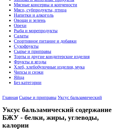
Мясные консервы и копчености
Мясо, субпродукты, птица
Напитки и алкоголь
Овощи и зелень
Орехи
Рыба и морепродукты
Салаты
Спортивное питание и добавки
Сухофрукты
Сырье и приправы
Торты и другие кондитерские изделия
Фрукты и ягоды
Хлеб, хлебобулочные изделия, мука
Чипсы и снэки
Яйца
Без категории
Главная
Сырье и приправы
Уксус бальзамический
Уксус бальзамический содержание
БЖУ - белки, жиры, углеводы,
калории