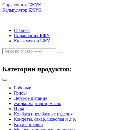
Справочник БЖУК
Калькулятор БЖУК
Главная
Справочник БЖУ
Калькулятор БЖУ
Категории продуктов:
Бобовые
Грибы
Детское питание
Жиры, маргарин, масло
Икра
Колбаса и колбасные изделия
Конфеты, сахар, шоколад и д.р.
Крупы и каши
Молоко и молочные продукты