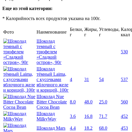
Еще из этой категории:
* Калорийность всех продуктов указана на 100г.
Белки,
Жиры,
Углеводы,
Кало
Фото
Наименование
г
г
г
ккал
Шоколад
темный с
трюфелем
530
«Сладкий
остров», 90г
Шоколад
тёмный Laima,
с кусочками
4
31
54
537
яблочного желе
и корицей, 100г
Шоколад Nue
Bitter Chocolate
8.0
48.0
25.0
560
Cocoa Bean
Шоколад
3.6
16.8
71.7
452
MilkyWay
Шоколад Mars
4.4
18.2
68.0
453