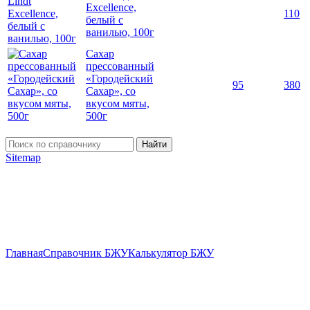
Excellence,
110
белый с
ванилью, 100г
Сахар
прессованный
«Городейский
95
380
Сахар», со
вкусом мяты,
500г
Найти
Sitemap
Главная
Справочник БЖУ
Калькулятор БЖУ