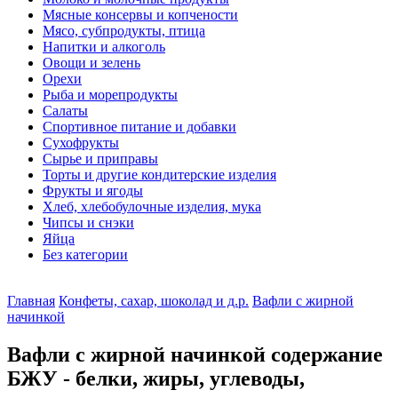
Мясные консервы и копчености
Мясо, субпродукты, птица
Напитки и алкоголь
Овощи и зелень
Орехи
Рыба и морепродукты
Салаты
Спортивное питание и добавки
Сухофрукты
Сырье и приправы
Торты и другие кондитерские изделия
Фрукты и ягоды
Хлеб, хлебобулочные изделия, мука
Чипсы и снэки
Яйца
Без категории
Главная
Конфеты, сахар, шоколад и д.р.
Вафли с жирной
начинкой
Вафли с жирной начинкой содержание
БЖУ - белки, жиры, углеводы,