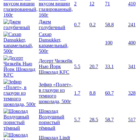
вкусом вишни
2
12
71
410
глазированный,
160г
Джем
0.7
0.2
58.8
241
голубичный
Сахар
Dansukker,
100
400
карамельный,
500г
Десерт Чизкейк
Нью Йорк
5.5
20.7
33.1
341
Шоколад KFC
Зефир «Полет»,
в глазури из
1.7
8.8
60.7
328
темного
шоколада, 500г
Шоколад
Воздушный
5.7
28.5
58.7
517
пористый
тёмный
Шоколад Lindt