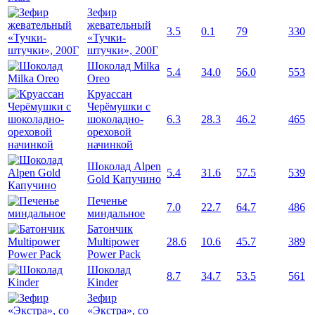
Зефир
жевательный
3.5
0.1
79
330
«Тучки-
штучки», 200Г
Шоколад Milka
5.4
34.0
56.0
553
Oreo
Круассан
Черёмушки с
шоколадно-
6.3
28.3
46.2
465
ореховой
начинкой
Шоколад Alpen
5.4
31.6
57.5
539
Gold Капучино
Печенье
7.0
22.7
64.7
486
миндальное
Батончик
Multipower
28.6
10.6
45.7
389
Power Pack
Шоколад
8.7
34.7
53.5
561
Kinder
Зефир
«Экстра», со