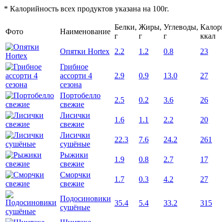
* Калорийность всех продуктов указана на 100г.
Белки,
Жиры,
Углеводы,
Калор
Фото
Наименование
г
г
г
ккал
Опятки Hortex
2.2
1.2
0.8
23
Грибное
ассорти 4
2.9
0.9
13.0
27
сезона
Портобелло
2.5
0.2
3.6
26
свежие
Лисички
1.6
1.1
2.2
20
свежие
Лисички
22.3
7.6
24.2
261
сушёные
Рыжики
1.9
0.8
2.7
17
свежие
Сморчки
1.7
0.3
4.2
27
свежие
Подосиновики
35.4
5.4
33.2
315
сушёные