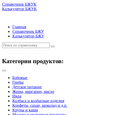
Справочник БЖУК
Калькулятор БЖУК
Главная
Справочник БЖУ
Калькулятор БЖУ
Категории продуктов:
Бобовые
Грибы
Детское питание
Жиры, маргарин, масло
Икра
Колбаса и колбасные изделия
Конфеты, сахар, шоколад и д.р.
Крупы и каши
Молоко и молочные продукты