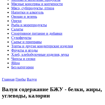
Мясные консервы и копчености
Мясо, субпродукты, птица
Напитки и алкоголь
Овощи и зелень
Орехи
Рыба и морепродукты
Салаты
Спортивное питание и добавки
Сухофрукты
Сырье и приправы
Торты и другие кондитерские изделия
Фрукты и ягоды
Хлеб, хлебобулочные изделия, мука
Чипсы и снэки
Яйца
Без категории
Главная
Грибы
Валуи
Валуи содержание БЖУ - белки, жиры,
углеводы, калории