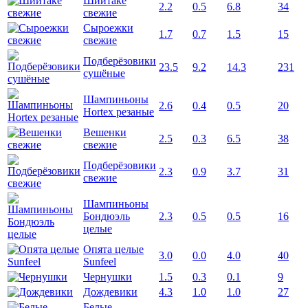
Шиитаке
2.2
0.5
6.8
34
свежие
Сыроежки
1.7
0.7
1.5
15
свежие
Подберёзовики
23.5
9.2
14.3
231
сушёные
Шампиньоны
2.6
0.4
0.5
20
Hortex резаные
Вешенки
2.5
0.3
6.5
38
свежие
Подберёзовики
2.3
0.9
3.7
31
свежие
Шампиньоны
Бондюэль
2.3
0.5
0.5
16
целые
Опята целые
3.0
0.0
4.0
40
Sunfeel
Чернушки
1.5
0.3
0.1
9
Дождевики
4.3
1.0
1.0
27
Белые