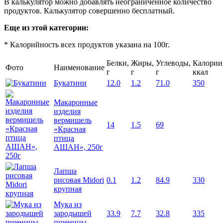
В калькулятор можно добавлять неограниченное количество
продуктов. Калькулятор совершенно бесплатный.
Еще из этой категории:
* Калорийность всех продуктов указана на 100г.
Белки,
Жиры,
Углеводы,
Калории
Фото
Наименование
г
г
г
ккал
Букатини
12.0
1.2
71.0
350
Макаронные
изделия
вермишель
14
1.5
69
«Красная
птица
АШАН», 250г
Лапша
рисовая Midori
0.1
1.2
84.9
330
крупная
Мука из
зародышей
33.9
7.7
32.8
335
пшеницы