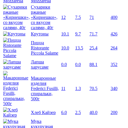
Mozzarella
Сухарики
ржаные
«Кириешки»,
12
7.5
71
400
со вкусом
салями, 40г
Крутоны
10.1
9.7
71.7
426
Пицца
Ristorante
10.0
13.5
25.4
264
Piccola Salame
Лапша
0.0
0.0
88.1
352
харусаме
Макаронные
изделия
Federici Fusilli,
11
1.3
70.5
340
спиральки,
500г
Хлеб Кайзер
6.0
2.5
40.0
200
Мука
кукурузная