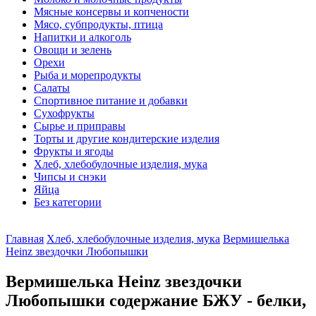
Мясные консервы и копчености
Мясо, субпродукты, птица
Напитки и алкоголь
Овощи и зелень
Орехи
Рыба и морепродукты
Салаты
Спортивное питание и добавки
Сухофрукты
Сырье и приправы
Торты и другие кондитерские изделия
Фрукты и ягоды
Хлеб, хлебобулочные изделия, мука
Чипсы и снэки
Яйца
Без категории
Главная
Хлеб, хлебобулочные изделия, мука
Вермишелька
Heinz звездочки Любопышки
Вермишелька Heinz звездочки
Любопышки содержание БЖУ - белки,