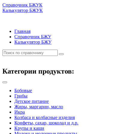
Справочник БЖУК
Калькулятор БЖУК
Главная
Справочник БЖУ
Калькулятор БЖУ
Категории продуктов:
Бобовые
Грибы
Детское питание
Жиры, маргарин, масло
Икра
Колбаса и колбасные изделия
Конфеты, сахар, шоколад и д.р.
Крупы и каши
Молоко и молочные продукты