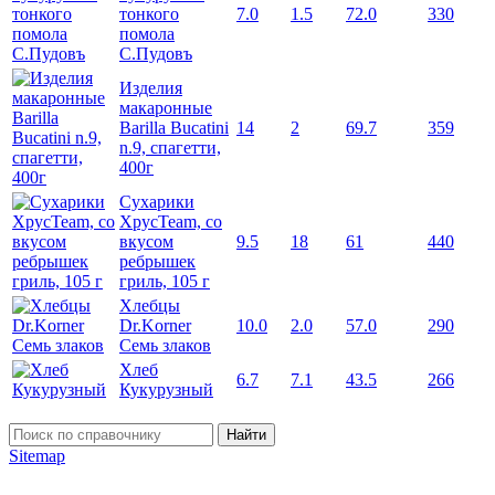
тонкого
7.0
1.5
72.0
330
помола
С.Пудовъ
Изделия
макаронные
Barilla Bucatini
14
2
69.7
359
n.9, спагетти,
400г
Сухарики
ХрусTeam, со
вкусом
9.5
18
61
440
ребрышек
гриль, 105 г
Хлебцы
Dr.Korner
10.0
2.0
57.0
290
Семь злаков
Хлеб
6.7
7.1
43.5
266
Кукурузный
Найти
Sitemap