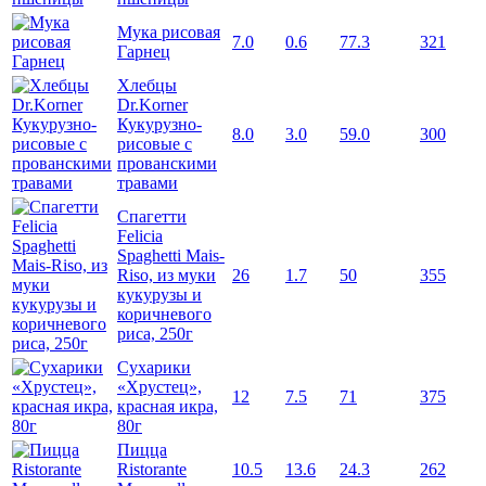
Мука рисовая
7.0
0.6
77.3
321
Гарнец
Хлебцы
Dr.Korner
Кукурузно-
8.0
3.0
59.0
300
рисовые с
прованскими
травами
Спагетти
Felicia
Spaghetti Mais-
Riso, из муки
26
1.7
50
355
кукурузы и
коричневого
риса, 250г
Сухарики
«Хрустец»,
12
7.5
71
375
красная икра,
80г
Пицца
Ristorante
10.5
13.6
24.3
262