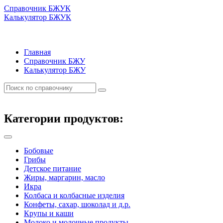
Справочник БЖУК
Калькулятор БЖУК
Главная
Справочник БЖУ
Калькулятор БЖУ
Категории продуктов:
Бобовые
Грибы
Детское питание
Жиры, маргарин, масло
Икра
Колбаса и колбасные изделия
Конфеты, сахар, шоколад и д.р.
Крупы и каши
Молоко и молочные продукты