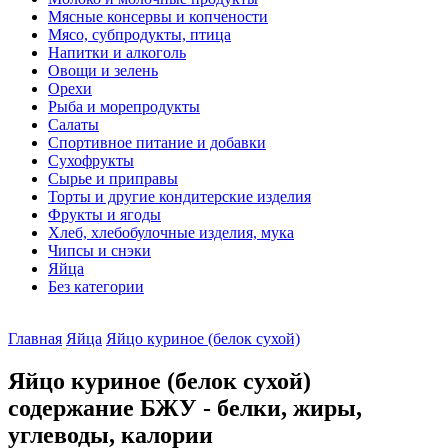
Мясные консервы и копчености
Мясо, субпродукты, птица
Напитки и алкоголь
Овощи и зелень
Орехи
Рыба и морепродукты
Салаты
Спортивное питание и добавки
Сухофрукты
Сырье и приправы
Торты и другие кондитерские изделия
Фрукты и ягоды
Хлеб, хлебобулочные изделия, мука
Чипсы и снэки
Яйца
Без категории
Главная
Яйца
Яйцо куриное (белок сухой)
Яйцо куриное (белок сухой)
содержание БЖУ - белки, жиры,
углеводы, калории