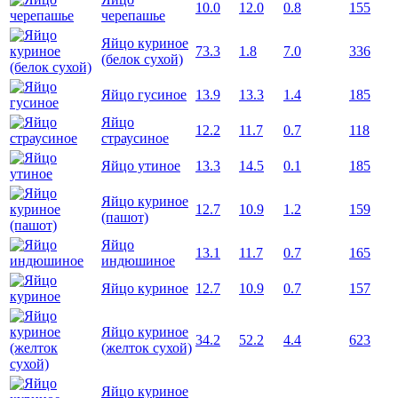
10.0
12.0
0.8
155
черепашье
Яйцо куриное
73.3
1.8
7.0
336
(белок сухой)
Яйцо гусиное
13.9
13.3
1.4
185
Яйцо
12.2
11.7
0.7
118
страусиное
Яйцо утиное
13.3
14.5
0.1
185
Яйцо куриное
12.7
10.9
1.2
159
(пашот)
Яйцо
13.1
11.7
0.7
165
индюшиное
Яйцо куриное
12.7
10.9
0.7
157
Яйцо куриное
34.2
52.2
4.4
623
(желток сухой)
Яйцо куриное