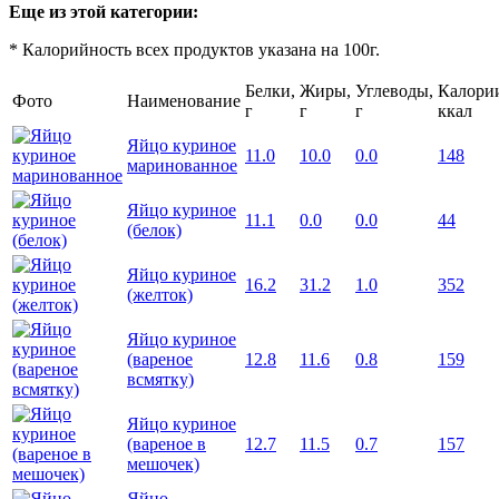
Еще из этой категории:
* Калорийность всех продуктов указана на 100г.
Белки,
Жиры,
Углеводы,
Калори
Фото
Наименование
г
г
г
ккал
Яйцо куриное
11.0
10.0
0.0
148
маринованное
Яйцо куриное
11.1
0.0
0.0
44
(белок)
Яйцо куриное
16.2
31.2
1.0
352
(желток)
Яйцо куриное
(вареное
12.8
11.6
0.8
159
всмятку)
Яйцо куриное
(вареное в
12.7
11.5
0.7
157
мешочек)
Яйцо