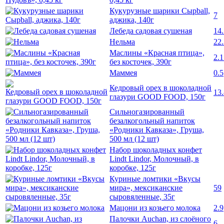
Кукурузные шарики Сырball,
7
аджика, 140г
Лебеда садовая сушеная
14.
Нельма
22.
Маслины «Красная птица»,
2.1
без косточек, 390г
Маммея
0.5
Кедровый орех в шоколадной
13.
глазури GOOD FOOD, 150г
Сильногазированный
безалкогольный напиток
«Родники Кавказа», Груша,
500 мл (12 шт)
Набор шоколадных конфет
Lindt Lindor, Молочный, в
коробке, 125г
Куриные ломтики «Вкусы
мира», мексиканские
59
сыровяленные, 35г
Мацони из козьего молока
2.9
Палочки Auchan, из слоёного
6