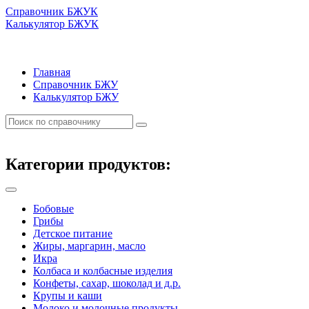
Справочник БЖУК
Калькулятор БЖУК
Главная
Справочник БЖУ
Калькулятор БЖУ
Категории продуктов:
Бобовые
Грибы
Детское питание
Жиры, маргарин, масло
Икра
Колбаса и колбасные изделия
Конфеты, сахар, шоколад и д.р.
Крупы и каши
Молоко и молочные продукты