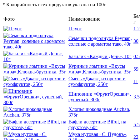
* Калорийность всех продуктов указана на 100г.
Бе
Фото
Наименование
г
Плуот
1.2
Семечки подсолнуха Peyman,
30
соленые с ароматом тако, 40г
Базилик «Каждый День», 10г
0.5
Куриные ломтики «Вкусы
59
мира»,Клюква-брусника, 35г
Смесь «Джаз», из орехов и
11
сухофруктов, 250г
Шиповник «ФруктОрешки»,
3.5
сушеный, 300г
Хлопья шоколадные Auchan,
375г
Вафли десертные Bifrut, на
5.5
фруктозе, 60г
Мука нутовая «С. Пудовъ»,
22
0,45 кг