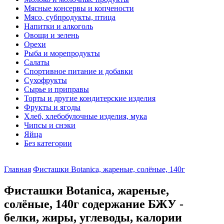
Мясные консервы и копчености
Мясо, субпродукты, птица
Напитки и алкоголь
Овощи и зелень
Орехи
Рыба и морепродукты
Салаты
Спортивное питание и добавки
Сухофрукты
Сырье и приправы
Торты и другие кондитерские изделия
Фрукты и ягоды
Хлеб, хлебобулочные изделия, мука
Чипсы и снэки
Яйца
Без категории
Главная
Фисташки Botanica, жареные, солёные, 140г
Фисташки Botanica, жареные,
солёные, 140г содержание БЖУ -
белки, жиры, углеводы, калории