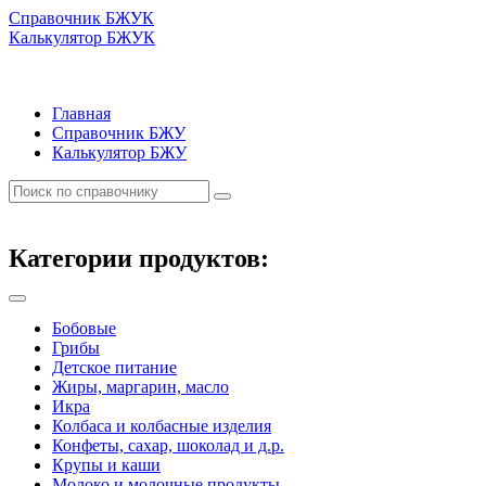
Справочник БЖУК
Калькулятор БЖУК
Главная
Справочник БЖУ
Калькулятор БЖУ
Категории продуктов:
Бобовые
Грибы
Детское питание
Жиры, маргарин, масло
Икра
Колбаса и колбасные изделия
Конфеты, сахар, шоколад и д.р.
Крупы и каши
Молоко и молочные продукты