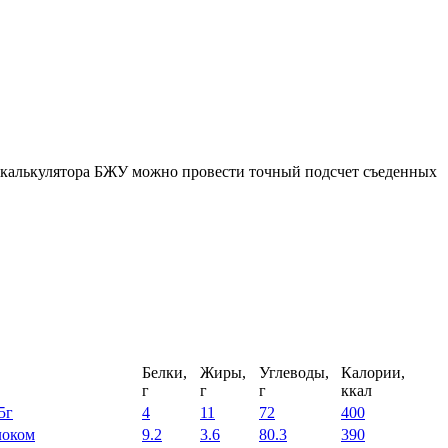
ю калькулятора БЖУ можно провести точный подсчет съеденных
Белки,
Жиры,
Углеводы,
Калории,
г
г
г
ккал
5г
4
11
72
400
локом
9.2
3.6
80.3
390