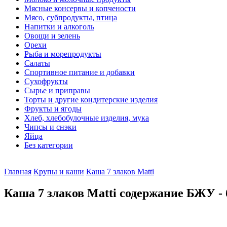
Мясные консервы и копчености
Мясо, субпродукты, птица
Напитки и алкоголь
Овощи и зелень
Орехи
Рыба и морепродукты
Салаты
Спортивное питание и добавки
Сухофрукты
Сырье и приправы
Торты и другие кондитерские изделия
Фрукты и ягоды
Хлеб, хлебобулочные изделия, мука
Чипсы и снэки
Яйца
Без категории
Главная
Крупы и каши
Каша 7 злаков Маtti
Каша 7 злаков Маtti содержание БЖУ - 