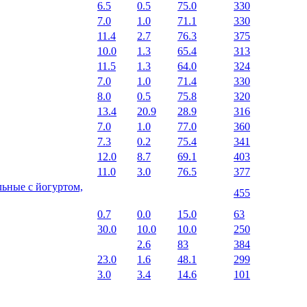
6.5
0.5
75.0
330
7.0
1.0
71.1
330
11.4
2.7
76.3
375
10.0
1.3
65.4
313
11.5
1.3
64.0
324
7.0
1.0
71.4
330
8.0
0.5
75.8
320
13.4
20.9
28.9
316
7.0
1.0
77.0
360
7.3
0.2
75.4
341
12.0
8.7
69.1
403
11.0
3.0
76.5
377
ьные с йогуртом,
455
0.7
0.0
15.0
63
30.0
10.0
10.0
250
2.6
83
384
23.0
1.6
48.1
299
3.0
3.4
14.6
101