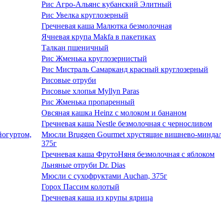
Рис Агро-Альянс кубанский Элитный
Рис Увелка круглозерный
Гречневая каша Малютка безмолочная
Ячневая крупа Makfa в пакетиках
Талкан пшеничный
Рис Жменька круглозернистый
Рис Мистраль Самарканд красный круглозерный
Рисовые отруби
Рисовые хлопья Myllyn Paras
Рис Жменька пропаренный
Овсяная кашка Heinz с молоком и бананом
Гречневая каша Nestle безмолочная с черносливом
Мюсли Bruggen Gourmet хрустящие вишнево-миндал
375г
Гречневая каша ФрутоНяня безмолочная с яблоком
Льняные отруби Dr. Dias
Мюсли с сухофруктами Auchan, 375г
Горох Пассим колотый
Гречневая каша из крупы ядрица